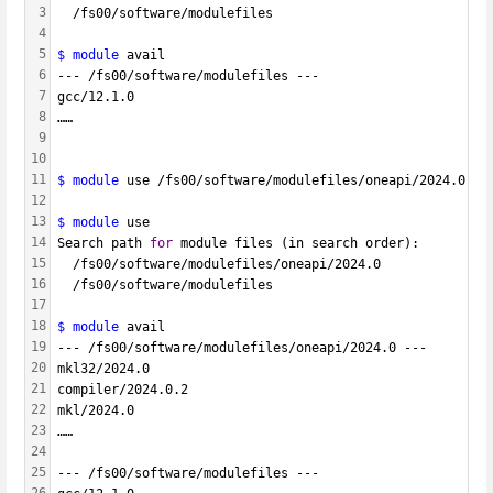
3
  /fs00/software/modulefiles
4
5
$ module
 avail 
6
--- /fs00/software/modulefiles ---
7
gcc/12.1.0
8
……                                
9
10
11
$ module
 use /fs00/software/modulefiles/oneapi/2024.0 
#添
12
13
$ module
 use
14
Search path 
for
 module files (in search order):
15
  /fs00/software/modulefiles/oneapi/2024.0
16
  /fs00/software/modulefiles
17
18
$ module
 avail 
19
--- /fs00/software/modulefiles/oneapi/2024.0 ---
20
mkl32/2024.0
21
compiler/2024.0.2
22
mkl/2024.0
23
……
24
25
--- /fs00/software/modulefiles ---
26