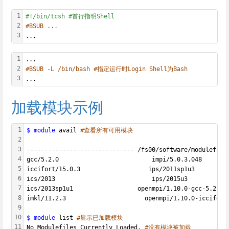
1
#!/bin/tcsh #首行指明Shell
2
#BSUB ...
3
...
1
...
2
#BSUB -L /bin/bash #指定运行时Login Shell为Bash
3
...
加载模块示例
1
$ module
 avail 
#查看所有可用模块
2
3
------------------------------ /fs00/software/modulefile
4
gcc/5.2.0                          impi/5.0.3.048
5
iccifort/15.0.3                   ips/2011sp1u3
6
ics/2013                           ips/2015u3
7
ics/2013sp1u1                  openmpi/1.10.0-gcc-5.2.0
8
imkl/11.2.3                      openmpi/1.10.0-iccifort
9
10
$ module
 list 
#显示已加载模块
11
No Modulefiles Currently Loaded. 
#没有模块被加载