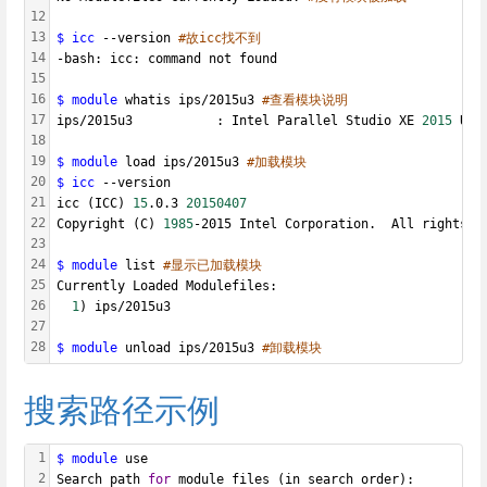
12
13
$ icc
 --version 
#故icc找不到
14
-bash: icc: command not found
15
16
$ module
 whatis ips/2015u3 
#查看模块说明
17
ips/2015u3           : Intel Parallel Studio XE 
2015
 Upd
18
19
$ module
 load ips/2015u3 
#加载模块
20
$ icc
 --version
21
icc (ICC) 
15
.0.3 
20150407
22
Copyright (C) 
1985
-2015 Intel Corporation.  All rights r
23
24
$ module
 list 
#显示已加载模块
25
Currently Loaded Modulefiles:
26
1
) ips/2015u3
27
28
$ module
 unload ips/2015u3 
#卸载模块
搜索路径示例
1
$ module
 use
2
Search path 
for
 module files (in search order):