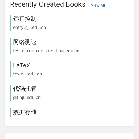
Recently Created Books
View All
远程控制
entry.nju.edu.cn
网络测速
test.nju.edu.cn speed.nju.edu.cn
LaTeX
tex.nju.edu.cn
代码托管
git.nju.edu.cn
数据存储