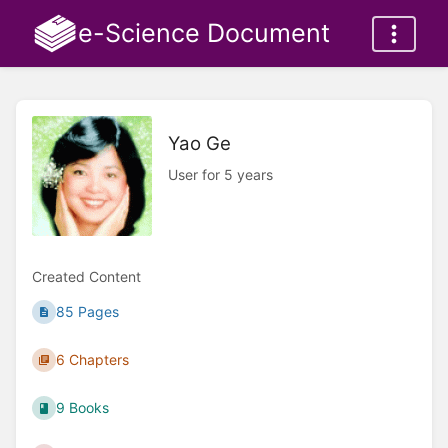
e-Science Document
Yao Ge
User for 5 years
Created Content
85 Pages
6 Chapters
9 Books