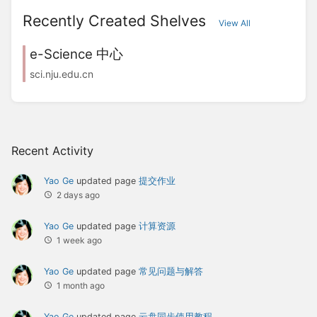
Recently Created Shelves
View All
e-Science 中心
sci.nju.edu.cn
Recent Activity
Yao Ge
updated page
提交作业
2 days ago
Yao Ge
updated page
计算资源
1 week ago
Yao Ge
updated page
常见问题与解答
1 month ago
Yao Ge
updated page
云盘同步使用教程