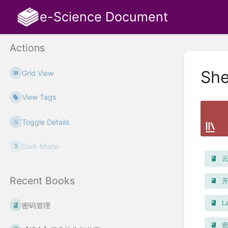
e-Science Document
Actions
She
Grid View
View Tags
Toggle Details
Dark Mode
云
Recent Books
开
La
密码管理
密