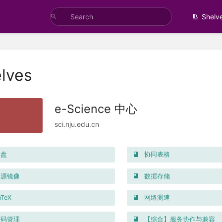
Shelv
lves
e-Science 中心
sci.nju.edu.cn
盘
协同表格
源镜像
数据存储
TeX
网络测速
码管理
【综合】服务协作与兼容