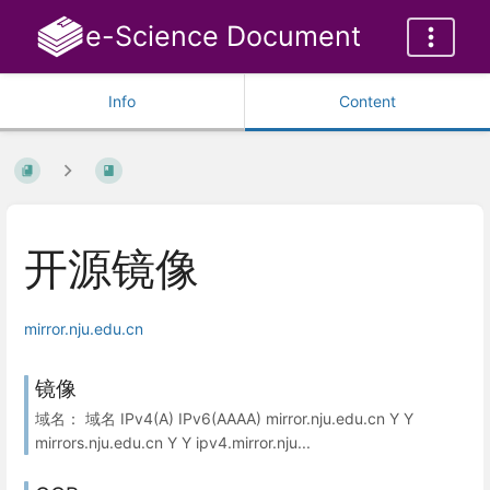
e-Science Document
Info
Content
开源镜像
mirror.nju.edu.cn
镜像
域名： 域名 IPv4(A) IPv6(AAAA) mirror.nju.edu.cn Y Y
mirrors.nju.edu.cn Y Y ipv4.mirror.nju...