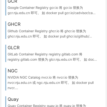
GCR
Google Container Registry gcr.io 将 gcr.io 替换为
gcr.nju.edu.cn 即可。 如 docker pull gcr.io/cadvisor/ca...
GHCR
Github Container Registry ghcr.io 将 ghcr.io 替换为
ghcr.nju.edu.cn 即可。 如 docker pull ghcr.io/github/...
GLCR
GitLab Container Registry registry.gitlab.com 将
registry.gitlab.com 替换为 glcr.nju.edu.cn 即可。 如 doc...
NGC
NVIDIA NGC Catalog nvcr.io 将 nvcr.io 替换为
nvcr.nju.edu.cn 或 ngc.nju.edu.cn 即可。 如 docker pull
nvcr....
Quay
Quay Container Registry quay.io 将 quay.io 替换为