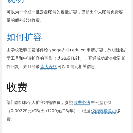
可以为一个或一批云盘账号的容量扩容，仅超出个人账号免费容
量的额外部分收费。
如何扩容
由学校教职工发邮件给 yaoge@nju.edu.cn 申请扩容，列明姓名/
学工号和申请扩容的容量（以GB或TB计），开通成功后会收到邮
件回复，并且登录
南大表格
可以查询到相关信息。
收费
部门群组和个人扩容均需收费，参照
收费办法
中云盘存储
（0.00329元/GB/天≈1200元/TB/年），根据
校内转账说明
缴
费。