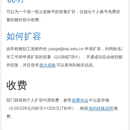
可以为一个或一批云盘账号的容量扩容，仅超出个人账号免费容
量的额外部分收费。
如何扩容
由学校教职工发邮件给 yaoge@nju.edu.cn 申请扩容，列明姓名/
学工号和申请扩容的容量（以GB或TB计），开通成功后会收到邮
件回复，并且登录
南大表格
可以查询到相关信息。
收费
部门群组和个人扩容均需收费，参照
收费办法
中云盘存储
（0.00329元/GB/天≈1200元/TB/年），根据
校内转账说明
缴
费。