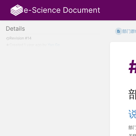
e-Science Document
Details
部门群
Revision #14
Created
1 year ago
by
Yao Ge
部
关