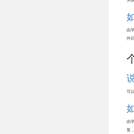
由学
件
可
由学
复