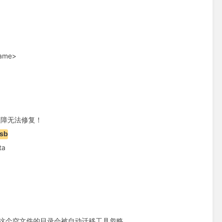
ame>
故障无法修复！
sb
ta
-fsb，有这个空文件的目录会被自动迁移工具忽略