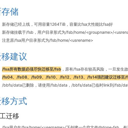
新存储
新存储已经上线，可用容量1264TiB，容量比fsa大性能比fsa好
新存储挂载于/fsb，用户目录形式为/fsb/home/<groupname>/<usren
注意原/fsa用户目录形式为/fsb/home/<usrename>
迁移建议
/fsa所有数据必须尽快迁移至/fsb
，原有/fsa存在较高风险，一旦发生
/fs04、/fs08、/fs09、/fs10、/fs12、/fs13、/fs14强烈建议迁移至/f
/bbfs/data已删除，请使用/fsb/data，/bbfs/data已临时link到/fsb/da
迁移方式
工迁移
/fsa用户在/fsa/home/<username>/下创建一个空文件@done