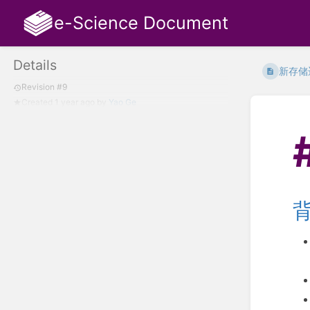
e-Science Document
Details
新存储
Revision #9
Created
1 year ago
by
Yao Ge