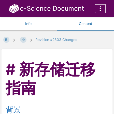
e-Science Document
Info
Content
Revision #2603 Changes
新存储迁移
指南
背景