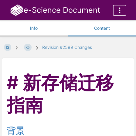
e-Science Document
Info
Content
Revision #2599 Changes
新存储迁移
指南
背景