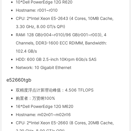
10*Dell PowerEdge 12G R620
Hostname: r001~r010
CPU: 2*Intel Xeon E5-2643 (4 Cores, 10MB Cache,
3.30 GHz, 8.00 GT/s QPI)
RAM: 128 GB(r004~r010)/96 GB(r001~r003), 4
Channels, DDR3-1600 ECC RDIMM, Bandwidth:
102.4 GB/s
HDD: 600 GB 2.5-inch 10Krpm 6Gb/s SAS
Network: 10 Gigabit Ethernet
e52660tgb
双精度浮点计算理论峰值：4.506 TFLOPS
购置者：万贤纲100%
16*Dell PowerEdge 12G M620
Hostname: m02n01~m02n16
CPU: 2*Intel Xeon E5-2660 (8 Cores, 20MB Cache,
2.20 GHz, 8.00 GT/s QPI)