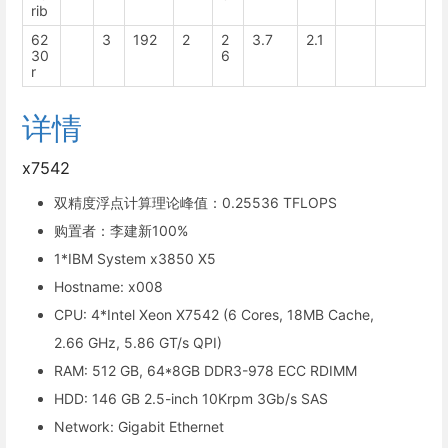
rib
62
3
192
2
2
3.7
2.1
30
6
r
详情
x7542
双精度浮点计算理论峰值：0.25536 TFLOPS
购置者：李建新100%
1*IBM System x3850 X5
Hostname: x008
CPU: 4*Intel Xeon X7542 (6 Cores, 18MB Cache,
2.66 GHz, 5.86 GT/s QPI)
RAM: 512 GB, 64*8GB DDR3-978 ECC RDIMM
HDD: 146 GB 2.5-inch 10Krpm 3Gb/s SAS
Network: Gigabit Ethernet