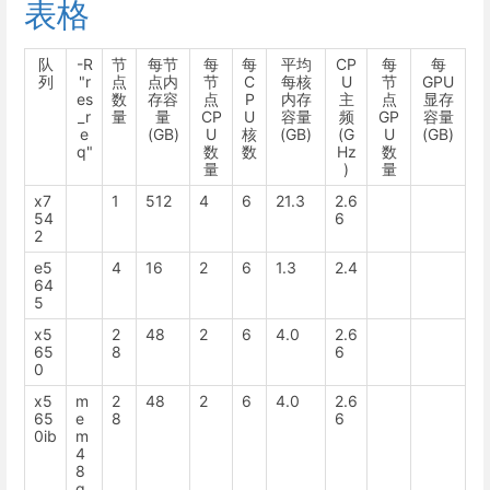
表格
队
-R
节
每节
每
每
平均
CP
每
每
列
"r
点
点内
节
C
每核
U
节
GPU
es
数
存容
点
P
内存
主
点
显存
_r
量
量
CP
U
容量
频
GP
容量
e
(GB)
U
核
(GB)
(G
U
(GB)
q"
数
数
Hz
数
量
)
量
x7
1
512
4
6
21.3
2.6
54
6
2
e5
4
16
2
6
1.3
2.4
64
5
x5
2
48
2
6
4.0
2.6
65
8
6
0
x5
m
2
48
2
6
4.0
2.6
65
e
8
6
0ib
m
4
8
g