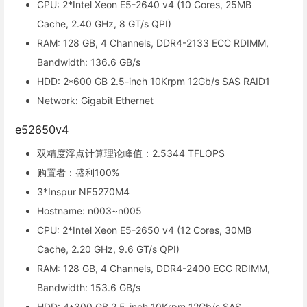
CPU: 2*Intel Xeon E5-2640 v4 (10 Cores, 25MB
Cache, 2.40 GHz, 8 GT/s QPI)
RAM: 128 GB, 4 Channels, DDR4-2133 ECC RDIMM,
Bandwidth: 136.6 GB/s
HDD: 2*600 GB 2.5-inch 10Krpm 12Gb/s SAS RAID1
Network: Gigabit Ethernet
e52650v4
双精度浮点计算理论峰值：2.5344 TFLOPS
购置者：盛利100%
3*Inspur NF5270M4
Hostname: n003~n005
CPU: 2*Intel Xeon E5-2650 v4 (12 Cores, 30MB
Cache, 2.20 GHz, 9.6 GT/s QPI)
RAM: 128 GB, 4 Channels, DDR4-2400 ECC RDIMM,
Bandwidth: 153.6 GB/s
HDD: 4*300 GB 2.5-inch 10Krpm 12Gb/s SAS