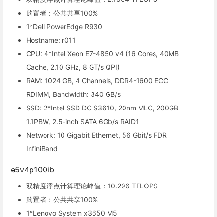
购置者：公共共享100%
1*Dell PowerEdge R930
Hostname: r011
CPU: 4*Intel Xeon E7-4850 v4 (16 Cores, 40MB
Cache, 2.10 GHz, 8 GT/s QPI)
RAM: 1024 GB, 4 Channels, DDR4-1600 ECC
RDIMM, Bandwidth: 340 GB/s
SSD: 2*Intel SSD DC S3610, 20nm MLC, 200GB
1.1PBW, 2.5-inch SATA 6Gb/s RAID1
Network: 10 Gigabit Ethernet, 56 Gbit/s FDR
InfiniBand
e5v4p100ib
双精度浮点计算理论峰值：10.296 TFLOPS
购置者：公共共享100%
1*Lenovo System x3650 M5