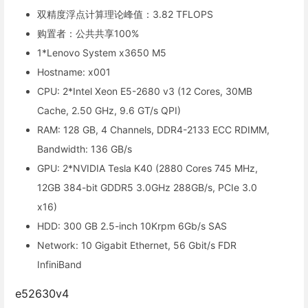
双精度浮点计算理论峰值：3.82 TFLOPS
购置者：公共共享100%
1*Lenovo System x3650 M5
Hostname: x001
CPU: 2*Intel Xeon E5-2680 v3 (12 Cores, 30MB
Cache, 2.50 GHz, 9.6 GT/s QPI)
RAM: 128 GB, 4 Channels, DDR4-2133 ECC RDIMM,
Bandwidth: 136 GB/s
GPU: 2*NVIDIA Tesla K40 (2880 Cores 745 MHz,
12GB 384-bit GDDR5 3.0GHz 288GB/s, PCIe 3.0
x16)
HDD: 300 GB 2.5-inch 10Krpm 6Gb/s SAS
Network: 10 Gigabit Ethernet, 56 Gbit/s FDR
InfiniBand
e52630v4