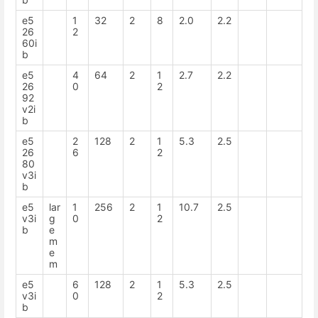
e5
1
32
2
8
2.0
2.2
26
2
60i
b
e5
4
64
2
1
2.7
2.2
26
0
2
92
v2i
b
e5
2
128
2
1
5.3
2.5
26
6
2
80
v3i
b
e5
lar
1
256
2
1
10.7
2.5
v3i
g
0
2
b
e
m
e
m
e5
6
128
2
1
5.3
2.5
v3i
0
2
b