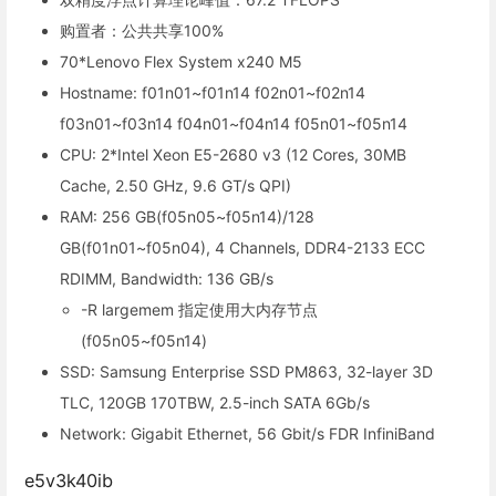
购置者：公共共享100%
70*Lenovo Flex System x240 M5
Hostname: f01n01~f01n14 f02n01~f02n14
f03n01~f03n14 f04n01~f04n14 f05n01~f05n14
CPU: 2*Intel Xeon E5-2680 v3 (12 Cores, 30MB
Cache, 2.50 GHz, 9.6 GT/s QPI)
RAM: 256 GB(f05n05~f05n14)/128
GB(f01n01~f05n04), 4 Channels, DDR4-2133 ECC
RDIMM, Bandwidth: 136 GB/s
-R largemem 指定使用大内存节点
(f05n05~f05n14)
SSD: Samsung Enterprise SSD PM863, 32-layer 3D
TLC, 120GB 170TBW, 2.5-inch SATA 6Gb/s
Network: Gigabit Ethernet, 56 Gbit/s FDR InfiniBand
e5v3k40ib