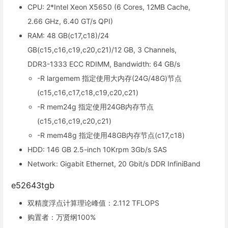
CPU: 2*Intel Xeon X5650 (6 Cores, 12MB Cache,
2.66 GHz, 6.40 GT/s QPI)
RAM: 48 GB(c17,c18)/24
GB(c15,c16,c19,c20,c21)/12 GB, 3 Channels,
DDR3-1333 ECC RDIMM, Bandwidth: 64 GB/s
-R largemem 指定使用大内存(24G/48G)节点
(c15,c16,c17,c18,c19,c20,c21)
-R mem24g 指定使用24GB内存节点
(c15,c16,c19,c20,c21)
-R mem48g 指定使用48GB内存节点(c17,c18)
HDD: 146 GB 2.5-inch 10Krpm 3Gb/s SAS
Network: Gigabit Ethernet, 20 Gbit/s DDR InfiniBand
e52643tgb
双精度浮点计算理论峰值：2.112 TFLOPS
购置者：万贤纲100%