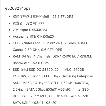
e52682v4opa
双精度浮点计算理论峰值：25.6 TFLOPS
购置者：万贤纲100%
20*Inspur NX5440M4
Hostname: i03n01~i03n20
CPU: 2*Intel Xeon E5-2682 v4 (16 Cores, 40MB
Cache, 2.50 GHz, 9.6 GT/s QPI)
RAM: 64 GB, 4 Channels, DDR4-2400 ECC RDIMM,
Bandwidth: 153.6 GB/s
SSD: Intel SSD DC S3500, 20nm MLC, 240GB
140TBW, 2.5-inch SATA 6Gb/s. Samsung Enterprise
SSD PM863, 32-layer 3D TLC, 960GB 1400TBW,
2.5-inch SATA 6Gb/s (i03n01~i03n10) / Intel SSD
DC S3610, 20nm MLC, 800GB 5.3PBW, 2.5-inch
SATA 6Gb/s (i03n11~i03n20)