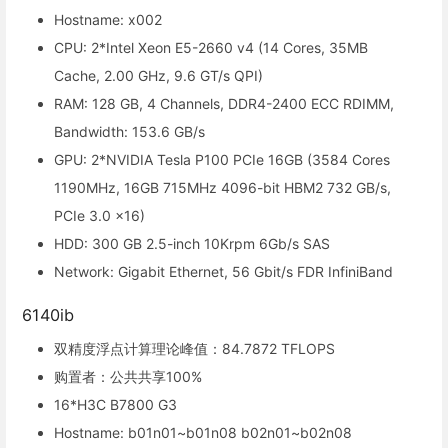
Hostname: x002
CPU: 2*Intel Xeon E5-2660 v4 (14 Cores, 35MB
Cache, 2.00 GHz, 9.6 GT/s QPI)
RAM: 128 GB, 4 Channels, DDR4-2400 ECC RDIMM,
Bandwidth: 153.6 GB/s
GPU: 2*NVIDIA Tesla P100 PCIe 16GB (3584 Cores
1190MHz, 16GB 715MHz 4096-bit HBM2 732 GB/s,
PCIe 3.0 x16)
HDD: 300 GB 2.5-inch 10Krpm 6Gb/s SAS
Network: Gigabit Ethernet, 56 Gbit/s FDR InfiniBand
6140ib
双精度浮点计算理论峰值：84.7872 TFLOPS
购置者：公共共享100%
16*H3C B7800 G3
Hostname: b01n01~b01n08 b02n01~b02n08