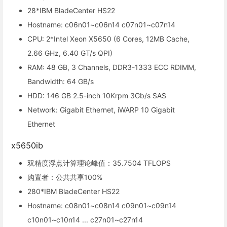
28*IBM BladeCenter HS22
Hostname: c06n01~c06n14 c07n01~c07n14
CPU: 2*Intel Xeon X5650 (6 Cores, 12MB Cache,
2.66 GHz, 6.40 GT/s QPI)
RAM: 48 GB, 3 Channels, DDR3-1333 ECC RDIMM,
Bandwidth: 64 GB/s
HDD: 146 GB 2.5-inch 10Krpm 3Gb/s SAS
Network: Gigabit Ethernet, iWARP 10 Gigabit
Ethernet
x5650ib
双精度浮点计算理论峰值：35.7504 TFLOPS
购置者：公共共享100%
280*IBM BladeCenter HS22
Hostname: c08n01~c08n14 c09n01~c09n14
c10n01~c10n14 ... c27n01~c27n14