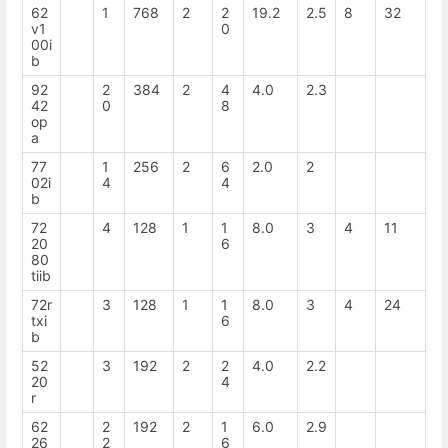
62
1
768
2
2
19.2
2.5
8
32
v1
0
00i
b
92
2
384
2
4
4.0
2.3
42
0
8
op
a
77
1
256
2
6
2.0
2
02i
4
4
b
72
4
128
1
1
8.0
3
4
11
20
6
80
tiib
72r
3
128
1
1
8.0
3
4
24
txi
6
b
52
3
192
2
2
4.0
2.2
20
4
r
62
2
192
2
1
6.0
2.9
26
2
6