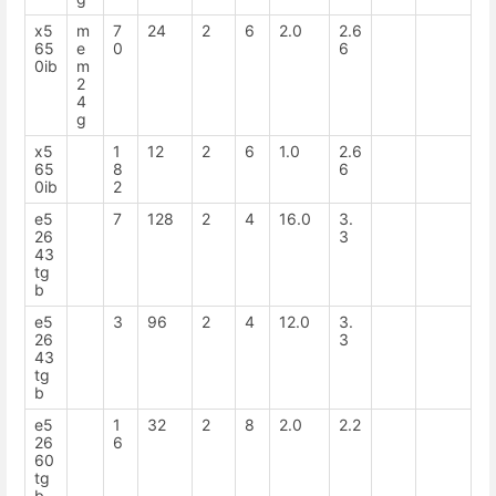
x5
m
7
24
2
6
2.0
2.6
65
e
0
6
0ib
m
2
4
g
x5
1
12
2
6
1.0
2.6
65
8
6
0ib
2
e5
7
128
2
4
16.0
3.
26
3
43
tg
b
e5
3
96
2
4
12.0
3.
26
3
43
tg
b
e5
1
32
2
8
2.0
2.2
26
6
60
tg
b