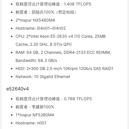
双精度浮点计算理论峰值：1.408 TFLOPS
购置者：邵陆兵100%（邢定钰组）
2*Inspur NX5460M4
Hostname: i04n01~i04n02
CPU: 2*Intel Xeon E5-2630 v4 (10 Cores, 25MB
Cache, 2.20 GHz, 8 GT/s QPI)
RAM: 64 GB, 2 Channels, DDR4-2133 ECC RDIMM,
Bandwidth: 68.3 GB/s
HDD: 2*300 GB 2.5-inch 10Krpm 12Gb/s SAS RAID1
Network: 10 Gigabit Ethernet
e52640v4
双精度浮点计算理论峰值：0.768 TFLOPS
购置者：李建新100%
1*Inspur NF5280M4
Hostname: n001