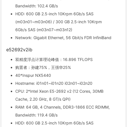
Bandwidth: 102.4 GB/s
HDD: 600 GB 2.5-inch 10Krpm 6Gb/s SAS
(m03n01~m03n06) / 300 GB 2.5-inch 10Krpm
6Gb/s SAS (m03n07~m03n12)
Network: Gigabit Ethernet, 56 Gbit/s FDR InfiniBand
e52692v2ib
双精度浮点计算理论峰值：16.896 TFLOPS
购置者：孙建75%，王强华25%
40*Inspur NX5440
Hostname: i01n01~i01n20 i02n01~i02n20
CPU: 2*Intel Xeon E5-2692 v2 (12 Cores, 30MB
Cache, 2.20 GHz, 8 GT/s QPI)
RAM: 64 GB, 4 Channels, DDR3-1866 ECC RDIMM,
Bandwidth: 119.4 GB/s
HDD: 600 GB 2.5-inch 10Krpm 6Gb/s SAS