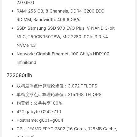
2.0 GHz)
RAM: 256 GB, 8 Channels, DDR4-3200 ECC
RDIMM, Bandwidth: 409.6 GB/s
SSD: Samsung SSD 970 EVO Plus, V-NAND 3-bit
MLC, 250GB 150TBW, M.2 2280, PCIe 3.0 x4
NVMe 1.3
Network: Gigabit Ethernet, 100 Gbit/s HDR100
InfiniBand
722080tiib
双精度浮点计算理论峰值：3.072 TFLOPS
单精度浮点计算理论峰值：215.168 TFLOPS
购置者：公共共享100%
4*Gigabyte G242-Z10
Hostname: g001~g004
CPU: 1*AMD EPYC 7302 (16 Cores, 128MB Cache,