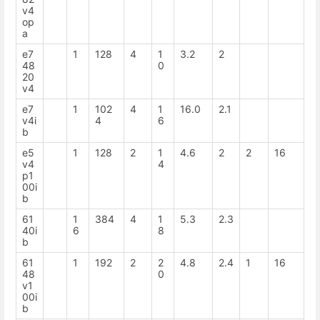
v4
op
a
e7
1
128
4
1
3.2
2
48
0
20
v4
e7
1
102
4
1
16.0
2.1
v4i
4
6
b
e5
1
128
2
1
4.6
2
2
16
v4
4
p1
00i
b
61
1
384
4
1
5.3
2.3
40i
6
8
b
61
1
192
2
2
4.8
2.4
1
16
48
0
v1
00i
b