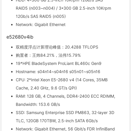
RAID5 (n003~n004) / 3*300 GB 2.5-inch 10Krpm
12Gb/s SAS RAID5 (n005)
Network: Gigabit Ethernet
e52680v4ib
双精度浮点计算理论峰值：20.4288 TFLOPS
购置者：王炜84.21%，法伟15.79%
19*HPE BladeSystem ProLiant BL460c Gen9
Hostname: s04n14~s04n16 s05n01~s05n16
CPU: 2*Intel Xeon E5-2680 v4 (14 Cores, 35MB
Cache, 2.40 GHz, 9.6 GT/s QPI)
RAM: 128 GB, 4 Channels, DDR4-2400 ECC RDIMM,
Bandwidth: 153.6 GB/s
SSD: Samsung Enterprise SSD PM863, 32-layer 3D
TLC, 120GB 170TBW, 2.5-inch SATA 6Gb/s
Network: Gigabit Ethernet, 56 Gbit/s FDR InfiniBand