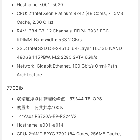
Hostname: s001~s020
CPU: 2*Intel Xeon Platinum 9242 (48 Cores, 71.5MB
Cache, 2.30 GHz)
RAM: 384 GB, 12 Channels, DDR4-2933 ECC
RDIMM, Bandwidth: 563.2 GB/s
SSD: Intel SSD D3-S4510, 64-Layer TLC 3D NAND,
480GB 1.15PBW, M.2 2280 SATA 6Gb/s
Network: Gigabit Ethernet, 100 Gbit/s Omni-Path
Architecture
7702ib
双精度浮点计算理论峰值：57.344 TFLOPS
购置者：公共共享100%
14*Asus RS720A-E9-RS24V2
Hostname: a001~a014
CPU: 2*AMD EPYC 7702 (64 Cores, 256MB Cache,