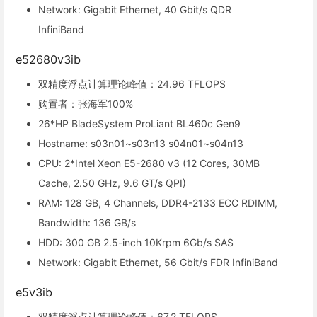
Network: Gigabit Ethernet, 40 Gbit/s QDR
InfiniBand
e52680v3ib
双精度浮点计算理论峰值：24.96 TFLOPS
购置者：张海军100%
26*HP BladeSystem ProLiant BL460c Gen9
Hostname: s03n01~s03n13 s04n01~s04n13
CPU: 2*Intel Xeon E5-2680 v3 (12 Cores, 30MB
Cache, 2.50 GHz, 9.6 GT/s QPI)
RAM: 128 GB, 4 Channels, DDR4-2133 ECC RDIMM,
Bandwidth: 136 GB/s
HDD: 300 GB 2.5-inch 10Krpm 6Gb/s SAS
Network: Gigabit Ethernet, 56 Gbit/s FDR InfiniBand
e5v3ib
双精度浮点计算理论峰值：67.2 TFLOPS