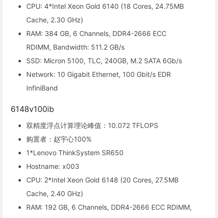
CPU: 4*Intel Xeon Gold 6140 (18 Cores, 24.75MB
Cache, 2.30 GHz)
RAM: 384 GB, 6 Channels, DDR4-2666 ECC
RDIMM, Bandwidth: 511.2 GB/s
SSD: Micron 5100, TLC, 240GB, M.2 SATA 6Gb/s
Network: 10 Gigabit Ethernet, 100 Gbit/s EDR
InfiniBand
6148v100ib
双精度浮点计算理论峰值：10.072 TFLOPS
购置者：赵宇心100%
1*Lenovo ThinkSystem SR650
Hostname: x003
CPU: 2*Intel Xeon Gold 6148 (20 Cores, 27.5MB
Cache, 2.40 GHz)
RAM: 192 GB, 6 Channels, DDR4-2666 ECC RDIMM,