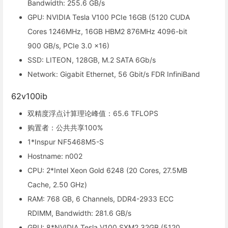
Bandwidth: 255.6 GB/s
GPU: NVIDIA Tesla V100 PCIe 16GB (5120 CUDA
Cores 1246MHz, 16GB HBM2 876MHz 4096-bit
900 GB/s, PCIe 3.0 x16)
SSD: LITEON, 128GB, M.2 SATA 6Gb/s
Network: Gigabit Ethernet, 56 Gbit/s FDR InfiniBand
62v100ib
双精度浮点计算理论峰值：65.6 TFLOPS
购置者：公共共享100%
1*Inspur NF5468M5-S
Hostname: n002
CPU: 2*Intel Xeon Gold 6248 (20 Cores, 27.5MB
Cache, 2.50 GHz)
RAM: 768 GB, 6 Channels, DDR4-2933 ECC
RDIMM, Bandwidth: 281.6 GB/s
GPU: 8*NVIDIA Tesla V100 SXM2 32GB (5120