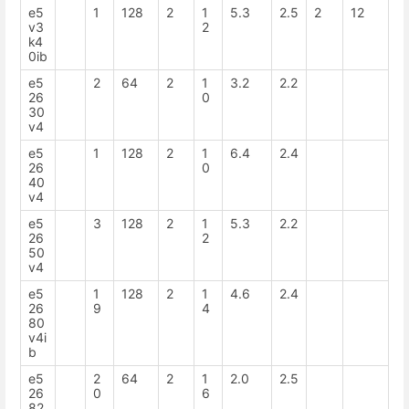
e5
1
128
2
1
5.3
2.5
2
12
v3
2
k4
0ib
e5
2
64
2
1
3.2
2.2
26
0
30
v4
e5
1
128
2
1
6.4
2.4
26
0
40
v4
e5
3
128
2
1
5.3
2.2
26
2
50
v4
e5
1
128
2
1
4.6
2.4
26
9
4
80
v4i
b
e5
2
64
2
1
2.0
2.5
26
0
6
82