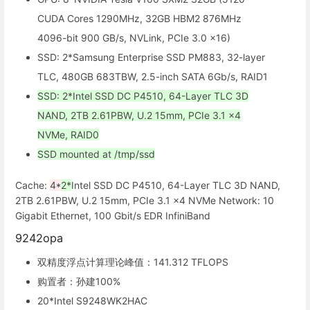
CUDA Cores 1290MHz, 32GB HBM2 876MHz
4096-bit 900 GB/s, NVLink, PCIe 3.0 x16)
SSD: 2*Samsung Enterprise SSD PM883, 32-layer
TLC, 480GB 683TBW, 2.5-inch SATA 6Gb/s, RAID1
SSD: 2*Intel SSD DC P4510, 64-Layer TLC 3D
NAND, 2TB 2.61PBW, U.2 15mm, PCIe 3.1 x4
NVMe, RAID0
SSD mounted at /tmp/ssd
Cache:
4*
2*
Intel SSD DC P4510, 64-Layer TLC 3D NAND,
2TB 2.61PBW, U.2 15mm, PCIe 3.1 x4 NVMe Network: 10
Gigabit Ethernet, 100 Gbit/s EDR InfiniBand
9242opa
双精度浮点计算理论峰值：141.312 TFLOPS
购置者：孙建100%
20*Intel S9248WK2HAC