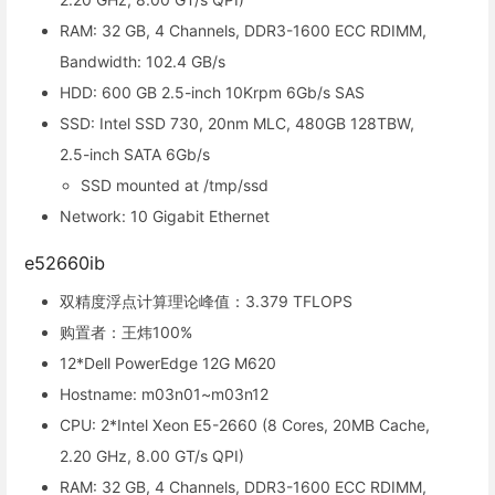
RAM: 32 GB, 4 Channels, DDR3-1600 ECC RDIMM,
Bandwidth: 102.4 GB/s
HDD: 600 GB 2.5-inch 10Krpm 6Gb/s SAS
SSD: Intel SSD 730, 20nm MLC, 480GB 128TBW,
2.5-inch SATA 6Gb/s
SSD mounted at /tmp/ssd
Network: 10 Gigabit Ethernet
e52660ib
双精度浮点计算理论峰值：3.379 TFLOPS
购置者：王炜100%
12*Dell PowerEdge 12G M620
Hostname: m03n01~m03n12
CPU: 2*Intel Xeon E5-2660 (8 Cores, 20MB Cache,
2.20 GHz, 8.00 GT/s QPI)
RAM: 32 GB, 4 Channels, DDR3-1600 ECC RDIMM,