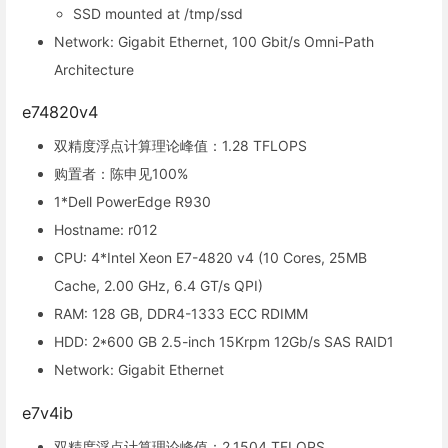
SSD mounted at /tmp/ssd
Network: Gigabit Ethernet, 100 Gbit/s Omni-Path
Architecture
e74820v4
双精度浮点计算理论峰值：1.28 TFLOPS
购置者：陈申见100%
1*Dell PowerEdge R930
Hostname: r012
CPU: 4*Intel Xeon E7-4820 v4 (10 Cores, 25MB
Cache, 2.00 GHz, 6.4 GT/s QPI)
RAM: 128 GB, DDR4-1333 ECC RDIMM
HDD: 2*600 GB 2.5-inch 15Krpm 12Gb/s SAS RAID1
Network: Gigabit Ethernet
e7v4ib
双精度浮点计算理论峰值：2.1504 TFLOPS