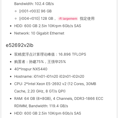
Bandwidth: 102.4 GB/s
[r001-r003] 96 GB
[r004-r010] 128 GB，
指定使用
-R largemem
HDD: 600 GB 2.5in 10Krpm 6Gb/s SAS
Network: 10 Gigabit Ethernet
e52692v2ib
双精度浮点计算理论峰值：16.896 TFLOPS
购置者：孙建75%，王强华25%
40*Inspur NX5440
Hostname: i01n01-i01n20 i02n01-i02n20
CPU: 2*Intel Xeon E5-2692 v2 (12 Cores, 30MB
Cache, 2.20 GHz, 8 GT/s QPI)
RAM: 64 GB (8x8GB), 4 Channels, DDR3-1866 ECC
RDIMM, Bandwidth: 119.4 GB/s
HDD: 600 GB 2.5in 10Krpm 6Gb/s SAS