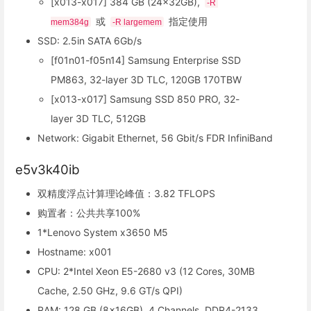
[x013-x017] 384 GB (24x32GB),
-R 
或
指定使用
mem384g
-R largemem
SSD: 2.5in SATA 6Gb/s
[f01n01-f05n14] Samsung Enterprise SSD
PM863, 32-layer 3D TLC, 120GB 170TBW
[x013-x017] Samsung SSD 850 PRO, 32-
layer 3D TLC, 512GB
Network: Gigabit Ethernet, 56 Gbit/s FDR InfiniBand
e5v3k40ib
双精度浮点计算理论峰值：3.82 TFLOPS
购置者：公共共享100%
1*Lenovo System x3650 M5
Hostname: x001
CPU: 2*Intel Xeon E5-2680 v3 (12 Cores, 30MB
Cache, 2.50 GHz, 9.6 GT/s QPI)
RAM: 128 GB (8x16GB), 4 Channels, DDR4-2133