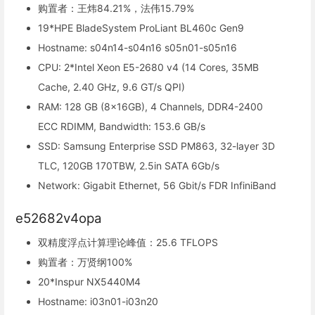
购置者：王炜84.21%，法伟15.79%
19*HPE BladeSystem ProLiant BL460c Gen9
Hostname: s04n14-s04n16 s05n01-s05n16
CPU: 2*Intel Xeon E5-2680 v4 (14 Cores, 35MB
Cache, 2.40 GHz, 9.6 GT/s QPI)
RAM: 128 GB (8x16GB), 4 Channels, DDR4-2400
ECC RDIMM, Bandwidth: 153.6 GB/s
SSD: Samsung Enterprise SSD PM863, 32-layer 3D
TLC, 120GB 170TBW, 2.5in SATA 6Gb/s
Network: Gigabit Ethernet, 56 Gbit/s FDR InfiniBand
e52682v4opa
双精度浮点计算理论峰值：25.6 TFLOPS
购置者：万贤纲100%
20*Inspur NX5440M4
Hostname: i03n01-i03n20