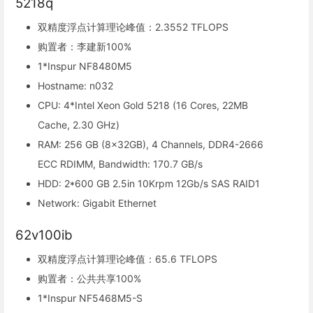
5218q
双精度浮点计算理论峰值：2.3552 TFLOPS
购置者：李建新100%
1*Inspur NF8480M5
Hostname: n032
CPU: 4*Intel Xeon Gold 5218 (16 Cores, 22MB
Cache, 2.30 GHz)
RAM: 256 GB (8x32GB), 4 Channels, DDR4-2666
ECC RDIMM, Bandwidth: 170.7 GB/s
HDD: 2*600 GB 2.5in 10Krpm 12Gb/s SAS RAID1
Network: Gigabit Ethernet
62v100ib
双精度浮点计算理论峰值：65.6 TFLOPS
购置者：公共共享100%
1*Inspur NF5468M5-S