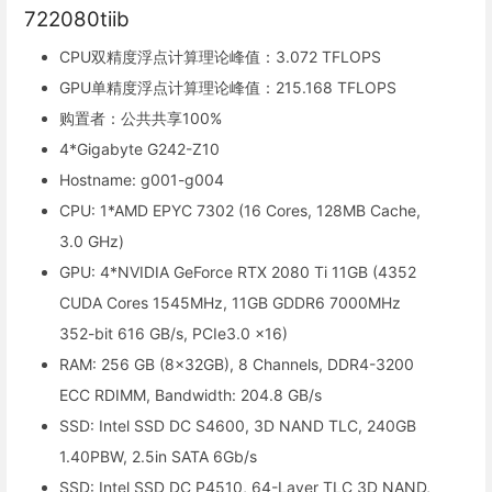
722080tiib
CPU双精度浮点计算理论峰值：3.072 TFLOPS
GPU单精度浮点计算理论峰值：215.168 TFLOPS
购置者：公共共享100%
4*Gigabyte G242-Z10
Hostname: g001-g004
CPU: 1*AMD EPYC 7302 (16 Cores, 128MB Cache,
3.0 GHz)
GPU: 4*NVIDIA GeForce RTX 2080 Ti 11GB (4352
CUDA Cores 1545MHz, 11GB GDDR6 7000MHz
352-bit 616 GB/s, PCIe3.0 x16)
RAM: 256 GB (8x32GB), 8 Channels, DDR4-3200
ECC RDIMM, Bandwidth: 204.8 GB/s
SSD: Intel SSD DC S4600, 3D NAND TLC, 240GB
1.40PBW, 2.5in SATA 6Gb/s
SSD: Intel SSD DC P4510, 64-Layer TLC 3D NAND,