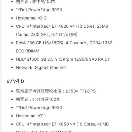
购置者：陈申见100%
1*Dell PowerEdge R930
Hostname: r012
CPU: 4*Intel Xeon E7-4820 v4 (10 Cores, 25MB
Cache, 2.00 GHz, 6.4 GT/s QPI)
RAM: 256 GB (16x16GB), 4 Channels, DDR4-1333
ECC RDIMM
HDD: 2*600 GB 2.5in 15Krpm 12Gb/s SAS RAID1
Network: Gigabit Ethernet
e7v4ib
双精度浮点计算理论峰值：2.1504 TFLOPS
购置者：公共共享100%
1*Dell PowerEdge R930
Hostname: r011
CPU: 4*Intel Xeon E7-4850 v4 (16 Cores, 40MB