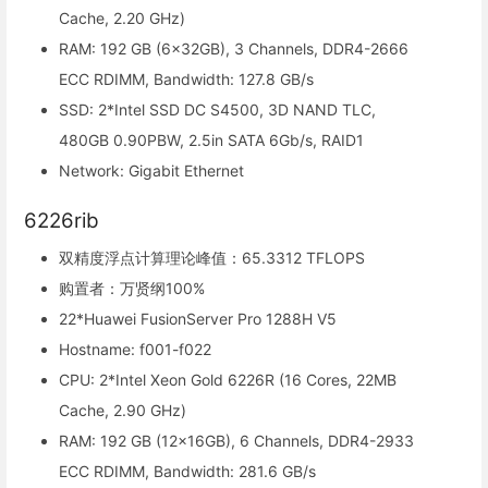
Cache, 2.20 GHz)
RAM: 192 GB (6x32GB), 3 Channels, DDR4-2666
ECC RDIMM, Bandwidth: 127.8 GB/s
SSD: 2*Intel SSD DC S4500, 3D NAND TLC,
480GB 0.90PBW, 2.5in SATA 6Gb/s, RAID1
Network: Gigabit Ethernet
6226rib
双精度浮点计算理论峰值：65.3312 TFLOPS
购置者：万贤纲100%
22*Huawei FusionServer Pro 1288H V5
Hostname: f001-f022
CPU: 2*Intel Xeon Gold 6226R (16 Cores, 22MB
Cache, 2.90 GHz)
RAM: 192 GB (12x16GB), 6 Channels, DDR4-2933
ECC RDIMM, Bandwidth: 281.6 GB/s