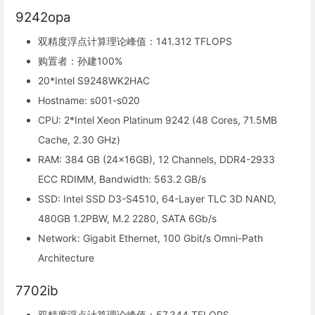
9242opa
双精度浮点计算理论峰值：141.312 TFLOPS
购置者：孙建100%
20*Intel S9248WK2HAC
Hostname: s001-s020
CPU: 2*Intel Xeon Platinum 9242 (48 Cores, 71.5MB
Cache, 2.30 GHz)
RAM: 384 GB (24x16GB), 12 Channels, DDR4-2933
ECC RDIMM, Bandwidth: 563.2 GB/s
SSD: Intel SSD D3-S4510, 64-Layer TLC 3D NAND,
480GB 1.2PBW, M.2 2280, SATA 6Gb/s
Network: Gigabit Ethernet, 100 Gbit/s Omni-Path
Architecture
7702ib
双精度浮点计算理论峰值：57.344 TFLOPS