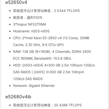
e52650v4
双精度浮点计算理论峰值：2.5344 TFLOPS
购置者：盛利100%
3*Inspur NF5270M4
Hostname: n003-n005
CPU: 2*Intel Xeon E5-2650 v4 (12 Cores, 30MB
Cache, 2.20 GHz, 9.6 GT/s QPI)
RAM: 128 GB (8x16GB), 4 Channels, DDR4-2400
ECC RDIMM, Bandwidth: 153.6 GB/s
HDD: [n003-n004] 4*300 GB 2.5in 10Krpm 12Gb/s
SAS RAID5 | [n005] 3*300 GB 2.5in 10Krpm
12Gb/s SAS RAID5
Network: Gigabit Ethernet
e52680v4ib
双精度浮点计算理论峰值：20.4288 TFLOPS