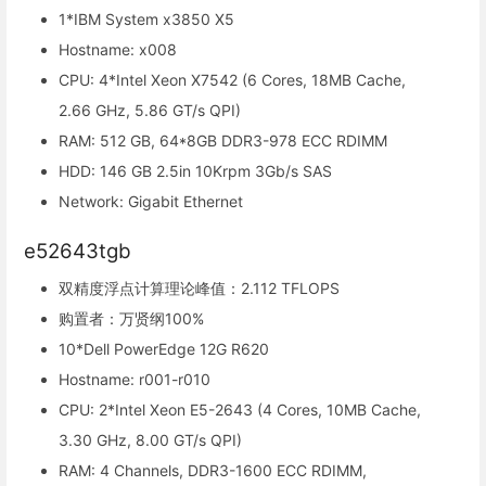
1*IBM System x3850 X5
Hostname: x008
CPU: 4*Intel Xeon X7542 (6 Cores, 18MB Cache,
2.66 GHz, 5.86 GT/s QPI)
RAM: 512 GB, 64*8GB DDR3-978 ECC RDIMM
HDD: 146 GB 2.5in 10Krpm 3Gb/s SAS
Network: Gigabit Ethernet
e52643tgb
双精度浮点计算理论峰值：2.112 TFLOPS
购置者：万贤纲100%
10*Dell PowerEdge 12G R620
Hostname: r001-r010
CPU: 2*Intel Xeon E5-2643 (4 Cores, 10MB Cache,
3.30 GHz, 8.00 GT/s QPI)
RAM: 4 Channels, DDR3-1600 ECC RDIMM,