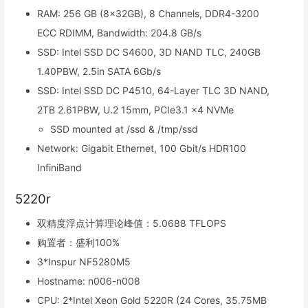
RAM: 256 GB (8x32GB), 8 Channels, DDR4-3200
ECC RDIMM, Bandwidth: 204.8 GB/s
SSD: Intel SSD DC S4600, 3D NAND TLC, 240GB
1.40PBW, 2.5in SATA 6Gb/s
SSD: Intel SSD DC P4510, 64-Layer TLC 3D NAND,
2TB 2.61PBW, U.2 15mm, PCIe3.1 x4 NVMe
SSD mounted at /ssd & /tmp/ssd
Network: Gigabit Ethernet, 100 Gbit/s HDR100
InfiniBand
5220r
双精度浮点计算理论峰值：5.0688 TFLOPS
购置者：盛利100%
3*Inspur NF5280M5
Hostname: n006-n008
CPU: 2*Intel Xeon Gold 5220R (24 Cores, 35.75MB