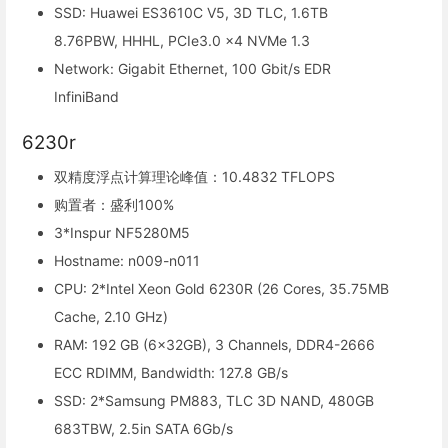
SSD: Huawei ES3610C V5, 3D TLC, 1.6TB
8.76PBW, HHHL, PCIe3.0 x4 NVMe 1.3
Network: Gigabit Ethernet, 100 Gbit/s EDR
InfiniBand
6230r
双精度浮点计算理论峰值：10.4832 TFLOPS
购置者：盛利100%
3*Inspur NF5280M5
Hostname: n009-n011
CPU: 2*Intel Xeon Gold 6230R (26 Cores, 35.75MB
Cache, 2.10 GHz)
RAM: 192 GB (6x32GB), 3 Channels, DDR4-2666
ECC RDIMM, Bandwidth: 127.8 GB/s
SSD: 2*Samsung PM883, TLC 3D NAND, 480GB
683TBW, 2.5in SATA 6Gb/s