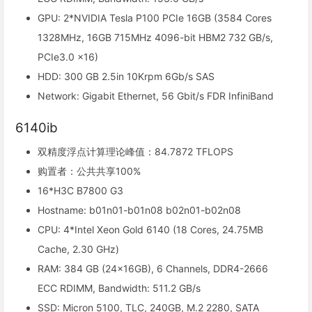
GPU: 2*NVIDIA Tesla P100 PCIe 16GB (3584 Cores
1328MHz, 16GB 715MHz 4096-bit HBM2 732 GB/s,
PCIe3.0 x16)
HDD: 300 GB 2.5in 10Krpm 6Gb/s SAS
Network: Gigabit Ethernet, 56 Gbit/s FDR InfiniBand
6140ib
双精度浮点计算理论峰值：84.7872 TFLOPS
购置者：公共共享100%
16*H3C B7800 G3
Hostname: b01n01-b01n08 b02n01-b02n08
CPU: 4*Intel Xeon Gold 6140 (18 Cores, 24.75MB
Cache, 2.30 GHz)
RAM: 384 GB (24x16GB), 6 Channels, DDR4-2666
ECC RDIMM, Bandwidth: 511.2 GB/s
SSD: Micron 5100, TLC, 240GB, M.2 2280, SATA