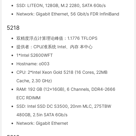
SSD: LITEON, 128GB, M.2 2280, SATA 6Gb/s
Network: Gigabit Ethernet, 56 Gbit/s FDR InfiniBand
5218
双精度浮点计算理论峰值：1.1776 TFLOPS
提供者：CPU/准系统 Intel、内存 本中心
1*Intel S2600WFT
Hostname: o003
CPU: 2*Intel Xeon Gold 5218 (16 Cores, 22MB
Cache, 2.30 GHz)
RAM: 192 GB (12x16GB), 6 Channels, DDR4-2666
ECC RDIMM
SSD: Intel SSD DC S3500, 20nm MLC, 275TBW
480GB, 2.5in SATA 6Gb/s
Network: Gigabit Ethernet