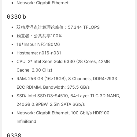
Network: Gigabit Ethernet
6330ib
双精度浮点计算理论峰值：57.344 TFLOPS
购置者：公共共享100%
16*Inspur NF5180M6
Hostname: n016-n031
CPU: 2*Intel Xeon Gold 6330 (28 Cores, 42MB
Cache, 2.00 GHz)
RAM: 256 GB (16x16GB), 8 Channels, DDR4-2933
ECC RDIMM, Bandwidth: 375.5 GB/s
SSD: Intel SSD D3-S4510, 64-Layer TLC 3D NAND,
240GB 0.9PBW, 2.5in SATA 6Gb/s
Network: Gigabit Ethernet, 100 Gbit/s HDR100
InfiniBand
6338