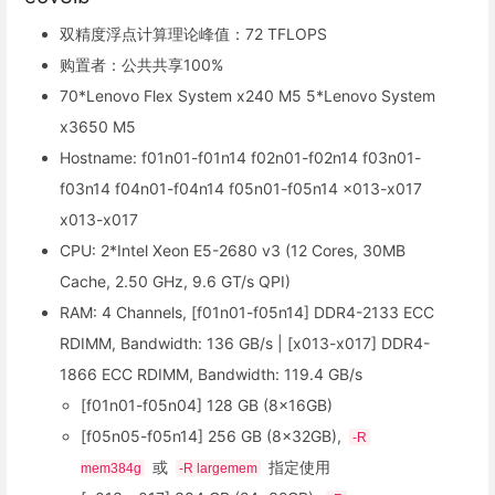
双精度浮点计算理论峰值：72 TFLOPS
购置者：公共共享100%
70*Lenovo Flex System x240 M5 5*Lenovo System
x3650 M5
Hostname: f01n01-f01n14 f02n01-f02n14 f03n01-
f03n14 f04n01-f04n14 f05n01-f05n14 x013-x017
x013-x017
CPU: 2*Intel Xeon E5-2680 v3 (12 Cores, 30MB
Cache, 2.50 GHz, 9.6 GT/s QPI)
RAM: 4 Channels, [f01n01-f05n14] DDR4-2133 ECC
RDIMM, Bandwidth: 136 GB/s | [x013-x017] DDR4-
1866 ECC RDIMM, Bandwidth: 119.4 GB/s
[f01n01-f05n04] 128 GB (8x16GB)
[f05n05-f05n14] 256 GB (8x32GB),
-R 
或
指定使用
mem384g
-R largemem