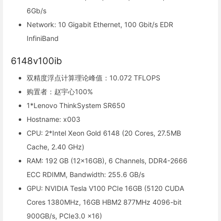
6Gb/s
Network: 10 Gigabit Ethernet, 100 Gbit/s EDR
InfiniBand
6148v100ib
双精度浮点计算理论峰值：10.072 TFLOPS
购置者：赵宇心100%
1*Lenovo ThinkSystem SR650
Hostname: x003
CPU: 2*Intel Xeon Gold 6148 (20 Cores, 27.5MB
Cache, 2.40 GHz)
RAM: 192 GB (12x16GB), 6 Channels, DDR4-2666
ECC RDIMM, Bandwidth: 255.6 GB/s
GPU: NVIDIA Tesla V100 PCIe 16GB (5120 CUDA
Cores 1380MHz, 16GB HBM2 877MHz 4096-bit
900GB/s, PCIe3.0 x16)