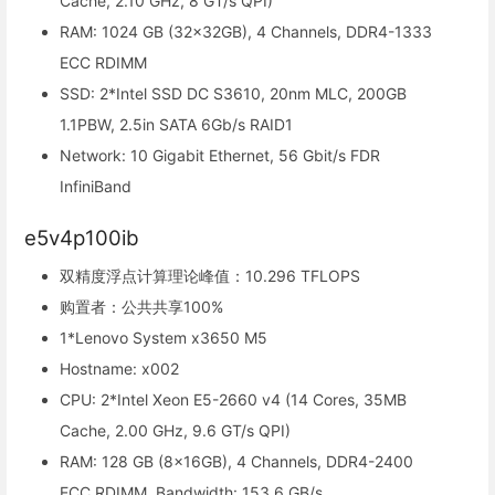
Cache, 2.10 GHz, 8 GT/s QPI)
RAM: 1024 GB (32x32GB), 4 Channels, DDR4-1333
ECC RDIMM
SSD: 2*Intel SSD DC S3610, 20nm MLC, 200GB
1.1PBW, 2.5in SATA 6Gb/s RAID1
Network: 10 Gigabit Ethernet, 56 Gbit/s FDR
InfiniBand
e5v4p100ib
双精度浮点计算理论峰值：10.296 TFLOPS
购置者：公共共享100%
1*Lenovo System x3650 M5
Hostname: x002
CPU: 2*Intel Xeon E5-2660 v4 (14 Cores, 35MB
Cache, 2.00 GHz, 9.6 GT/s QPI)
RAM: 128 GB (8x16GB), 4 Channels, DDR4-2400
ECC RDIMM, Bandwidth: 153.6 GB/s