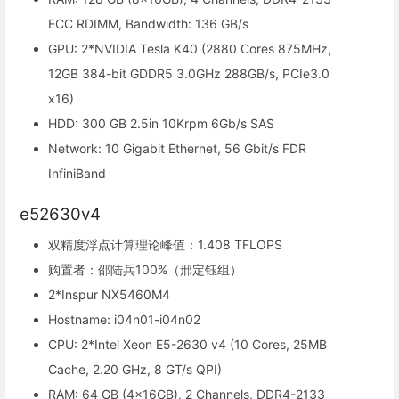
ECC RDIMM, Bandwidth: 136 GB/s
GPU: 2*NVIDIA Tesla K40 (2880 Cores 875MHz,
12GB 384-bit GDDR5 3.0GHz 288GB/s, PCIe3.0
x16)
HDD: 300 GB 2.5in 10Krpm 6Gb/s SAS
Network: 10 Gigabit Ethernet, 56 Gbit/s FDR
InfiniBand
e52630v4
双精度浮点计算理论峰值：1.408 TFLOPS
购置者：邵陆兵100%（邢定钰组）
2*Inspur NX5460M4
Hostname: i04n01-i04n02
CPU: 2*Intel Xeon E5-2630 v4 (10 Cores, 25MB
Cache, 2.20 GHz, 8 GT/s QPI)
RAM: 64 GB (4x16GB), 2 Channels, DDR4-2133