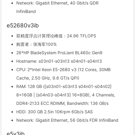
Network: Gigabit Ethernet, 40 Gbit/s QDR
InfiniBand
e52680v3ib
双精度浮点计算理论峰值：24.96 TFLOPS
购置者：张海军100%
26*HP BladeSystem ProLiant BL460c Gen9
Hostname: s03n01-s03n13 s04n01-s04n13
CPU: 2*Intel Xeon E5-2680 v3 (12 Cores, 30MB
Cache, 2.50 GHz, 9.6 GT/s QPI)
RAM: 128 GB ([s03n01-s03n13 s04n01-s04n02]
8x16GB | [s04n03-s04n13] 16x8GB), 4 Channels,
DDR4-2133 ECC RDIMM, Bandwidth: 136 GB/s
HDD: 300 GB 2.5in 10Krpm 6Gb/s SAS
Network: Gigabit Ethernet, 56 Gbit/s FDR InfiniBand
e5v3ib