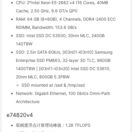
CPU: 2*Intel Xeon E5-2682 v4 (16 Cores, 40MB
Cache, 2.50 GHz, 9.6 GT/s QPI)
RAM: 64 GB (8x8GB), 4 Channels, DDR4-2400 ECC
RDIMM, Bandwidth: 153.6 GB/s
SSD: Intel SSD DC S3500, 20nm MLC, 240GB
140TBW
SSD: 2.5in SATA 6Gb/s, [i03n01-i03n10] Samsung
Enterprise SSD PM863, 32-layer 3D TLC, 960GB
1400TBW | [i03n11-i03n20] Intel SSD DC S3610,
20nm MLC, 800GB 5.3PBW
SSD mounted at /ssd & /tmp/ssd
Network: Gigabit Ethernet, 100 Gbit/s Omni-Path
Architecture
e74820v4
双精度浮点计算理论峰值：1.28 TFLOPS