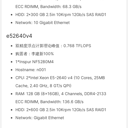
ECC RDIMM, Bandwidth: 68.3 GB/s
HDD: 2*300 GB 2.5in 10Krpm 12Gb/s SAS RAID1
Network: 10 Gigabit Ethernet
e52640v4
双精度浮点计算理论峰值：0.768 TFLOPS
购置者：李建新100%
1*Inspur NF5280M4
Hostname: n001
CPU: 2*Intel Xeon E5-2640 v4 (10 Cores, 25MB
Cache, 2.40 GHz, 8 GT/s QPI)
RAM: 128 GB (8x16GB), 4 Channels, DDR4-2133
ECC RDIMM, Bandwidth: 136.6 GB/s
HDD: 2*600 GB 2.5in 10Krpm 12Gb/s SAS RAID1
Network: Gigabit Ethernet