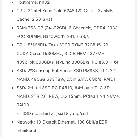
Hostname: n002
CPU: 2*Intel Xeon Gold 6248 (20 Cores, 27.5MB
Cache, 2.50 GHz)
RAM: 768 GB (24x32GB), 6 Channels, DDR4-2933
ECC RDIMM, Bandwidth: 281.6 GB/s
GPU: 8*NVIDIA Tesla V100 SXM2 32GB (5120
CUDA Cores 1530MHz, 32GB HBM2 877MHz
4096-bit 900GB/s, NVLink 300GB/s, PCIe3.0 x16)
SSD: 2*Samsung Enterprise SSD PM883, TLC 3D
NAND, 480GB 683TBW, 2.5in SATA 6Gb/s, RAID1
SSD: 2*Intel SSD DC P4510, 64-Layer TLC 3D
NAND, 2TB 2.61PBW, U.2 15mm, PCIe3.1 x4 NVMe,
RAID0
SSD mounted at /ssd & /tmp/ssd
Network: 10 Gigabit Ethernet, 100 Gbit/s EDR
InfiniBand