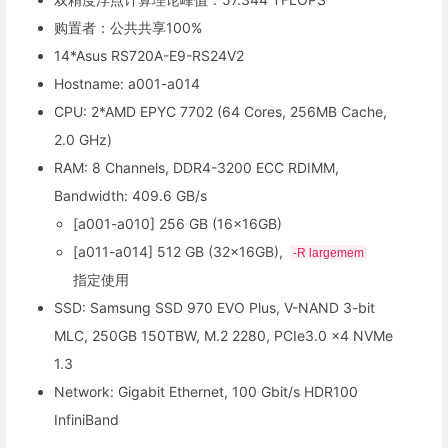
购置者：公共共享100%
14*Asus RS720A-E9-RS24V2
Hostname: a001-a014
CPU: 2*AMD EPYC 7702 (64 Cores, 256MB Cache,
2.0 GHz)
RAM: 8 Channels, DDR4-3200 ECC RDIMM,
Bandwidth: 409.6 GB/s
[a001-a010] 256 GB (16x16GB)
[a011-a014] 512 GB (32x16GB),
-R largemem
指定使用
SSD: Samsung SSD 970 EVO Plus, V-NAND 3-bit
MLC, 250GB 150TBW, M.2 2280, PCIe3.0 x4 NVMe
1.3
Network: Gigabit Ethernet, 100 Gbit/s HDR100
InfiniBand