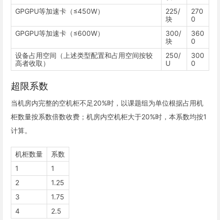
GPGPU等加速卡（≤450W）
225/
270
块
0
GPGPU等加速卡（≤600W）
300/
360
块
0
设备占用空间（上述类型配置和占用空间按较
250/
300
高者收取）
U
0
超限系数
当机房内完整的空机柜不足20%时，以课题组为单位根据占用机
柜数量按系数倍数收费；机房内空机柜大于20%时，本系数均按1
计算。
机柜数量
系数
1
1
2
1.25
3
1.75
4
2.5