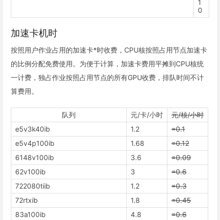
1
0
加速卡机时
按照用户作业占用的加速卡*时收费，CPU核按照占用节点加速卡
的比例分配免费使用。为便于计算，加速卡费用平摊到CPU核统
一计费，独占作业按照占用节点的所有GPU收费，排队时间不计
算费用。
队列
元/卡/小时
元/核/小时
e5v3k40ib
1.2
=0.1
e5v4p100ib
1.68
=0.12
6148v100ib
3.6
=0.09
62v100ib
3
=0.6
722080tiib
1.2
=0.3
72rtxib
1.8
=0.45
83a100ib
4.8
=0.6