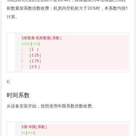
柜数量按系数倍数收费；机房内空机柜大于20%时，本系数均按1
计算。
|
机柜数量
机柜数量
|
 系数 
|
|
--------
|
---- |

  | 
1        
| 
1    
|
|
 2        
| 
1.25 
|
|
 3        
| 
1.75 
|
|
 4        
| 
2.5  
|
c.
时间系数
从设备安装开始，按照使用年限系数倍数收费。
|
年限
年限
|
 系数 
|
|
----
|
---- |
