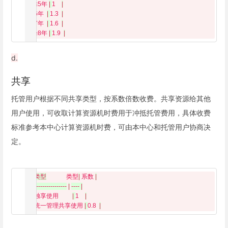
  | 
≤5年 
| 
1    
|
|
 6年  
| 
1.3  
|
|
 7年  
| 
1.6  
|
|
 ≥8年 
| 
1.9  
|
d.
共享
托管用户根据不同共享类型，按系数倍数收费。共享资源给其他
用户使用，可收取计算资源机时费用于冲抵托管费用，具体收费
标准参考本中心计算资源机时费，可由本中心和托管用户协商决
定。
|
类型
类型
|
 系数 
|
|
----------------
|
---- |

  | 
独享使用         
| 
1    
|
|
 统一管理共享使用 
| 
0.8  
|