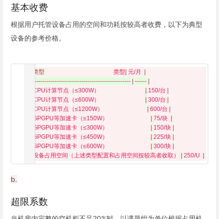
基本收费
根据用户托管设备占用的空间和功耗按较高者收费，以下为典型
设备的参考价格。
|
类型
类型
|
 元/月  
|
|
--------------------------------------------------
|
------ |

  | 
CPU计算节点（≤300W）                               
| 
150/台 
|
|
 CPU计算节点（≤600W）                               
| 
300/台 
|
|
 CPU计算节点（≤1200W）                              
| 
600/台 
|
|
 GPGPU等加速卡（≤150W）                             
| 
75/块  
|
|
 GPGPU等加速卡（≤300W）                             
| 
150/块 
|
|
 GPGPU等加速卡（≤450W）                             
| 
225/块 
|
|
 GPGPU等加速卡（≤600W）                             
| 
300/块 
|
|
 设备占用空间（上述类型配置和占用空间按较高者收取） 
| 
250/U  
|
b.
超限系数
当机房内完整的空机柜不足20%时，以课题组为单位根据占用机