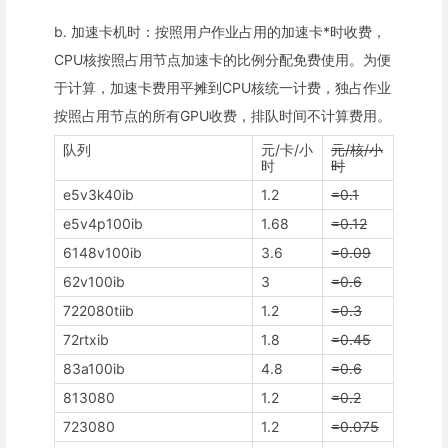
b. 加速卡机时：按照用户作业占用的加速卡*时收费，
CPU核按照占用节点加速卡的比例分配免费使用。为便
于计算，加速卡费用平摊到CPU核统一计费，独占作业
按照占用节点的所有GPU收费，排队时间不计算费用。
队列
元/卡/小
元/核/小
时
时
e5v3k40ib
1.2
=0.1
e5v4p100ib
1.68
=0.12
6148v100ib
3.6
=0.09
62v100ib
3
=0.6
722080tiib
1.2
=0.3
72rtxib
1.8
=0.45
83a100ib
4.8
=0.6
813080
1.2
=0.2
723080
1.2
=0.075