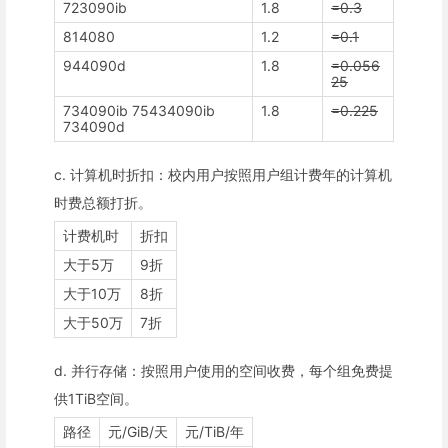
723090ib
1.8
=0.3
814080
1.2
=0.1
944090d
1.8
=0.056
25
734090ib 75434090ib
1.8
=0.225
734090d
c. 计算机时折扣：校内用户按照用户组计费年的计算机
时费总额打折。
计费机时
折扣
大于5万
9折
大于10万
8折
大于50万
7折
d. 并行存储：按照用户使用的空间收费，每个组免费提
供1TiB空间。
路径
元/GiB/天
元/TiB/年