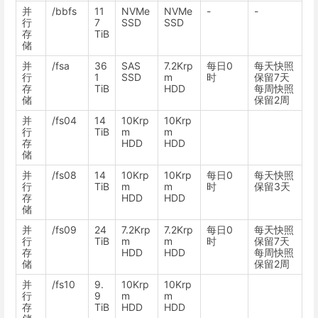
并
/bbfs
11
NVMe
NVMe
-
-
行
7
SSD
SSD
存
TiB
储
并
/fsa
36
SAS
7.2Krp
每日0
每天快照
行
1
SSD
m
时
保留7天
存
TiB
HDD
每周快照
储
保留2周
并
/fs04
14
10Krp
10Krp
行
TiB
m
m
存
HDD
HDD
储
并
/fs08
14
10Krp
10Krp
每日0
每天快照
行
TiB
m
m
时
保留3天
存
HDD
HDD
储
并
/fs09
24
7.2Krp
7.2Krp
每日0
每天快照
行
TiB
m
m
时
保留7天
存
HDD
HDD
每周快照
储
保留2周
并
/fs10
9.
10Krp
10Krp
行
9
m
m
存
TiB
HDD
HDD