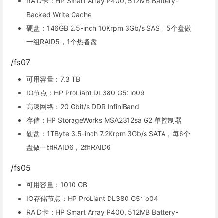
RAID卡：HP Smart Array P400, 512MB Battery-
Backed Write Cache
硬盘：146GB 2.5-inch 10Krpm 3Gb/s SAS，5个盘做
一组RAID5，1个热备盘
/fs07
可用容量：7.3 TB
IO节点：HP ProLiant DL380 G5: io09
高速网络：20 Gbit/s DDR InfiniBand
存储：HP StorageWorks MSA2312sa G2 单控制器
硬盘：1TByte 3.5-inch 7.2Krpm 3Gb/s SATA，每6个
盘做一组RAID6，2组RAID6
/fs05
可用容量：1010 GB
IO存储节点：HP ProLiant DL380 G5: io04
RAID卡：HP Smart Array P400, 512MB Battery-