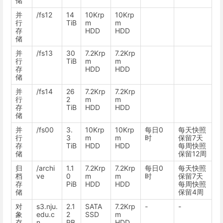
储
并
/fs12
14
10Krp
10Krp
行
TiB
m
m
存
HDD
HDD
储
并
/fs13
30
7.2Krp
7.2Krp
行
TiB
m
m
存
HDD
HDD
储
并
/fs14
26
7.2Krp
7.2Krp
行
2
m
m
存
TiB
HDD
HDD
储
并
/fs00
3.
10Krp
10Krp
每日0
每天快照
行
3
m
m
时
保留7天
存
TiB
HDD
HDD
每周快照
储
保留12周
归
/archi
1.1
7.2Krp
7.2Krp
每日0
每天快照
档
ve
0
m
m
时
保留7天
存
PiB
HDD
HDD
每周快照
储
保留4周
对
s3.nju.
2.1
SATA
7.2Krp
-
-
象
edu.c
2
SSD
m
存
n
PB
HDD