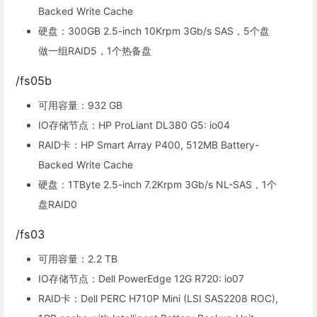
Backed Write Cache
硬盘：300GB 2.5-inch 10Krpm 3Gb/s SAS，5个盘
做一组RAID5，1个热备盘
/fs05b
可用容量：932 GB
IO存储节点：HP ProLiant DL380 G5: io04
RAID卡：HP Smart Array P400, 512MB Battery-
Backed Write Cache
硬盘：1TByte 2.5-inch 7.2Krpm 3Gb/s NL-SAS，1个
盘RAID0
/fs03
可用容量：2.2 TB
IO存储节点：Dell PowerEdge 12G R720: io07
RAID卡：Dell PERC H710P Mini (LSI SAS2208 ROC),