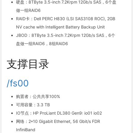
硬盘：8TByte 3.5-inch 7.2Krpm 12Gb/s SAS，6个盘
做一组RAID6
RAID卡：Dell PERC H830 (LSI SAS3108 ROC), 2GB
NV cache with Intelligent Battery Backup Unit
JBOD：8TByte 3.5-inch 7.2Krpm 12Gb/s SAS，6个
盘做一组RAID6，8组RAID6
支撑目录
/fs00
购置者：公共共享100%
可用容量：3.3 TB
IO节点：HP ProLiant DL380 Gen9: io01 io02
网络：2*10 Gigabit Ethernet, 56 Gbit/s FDR
InfiniBand