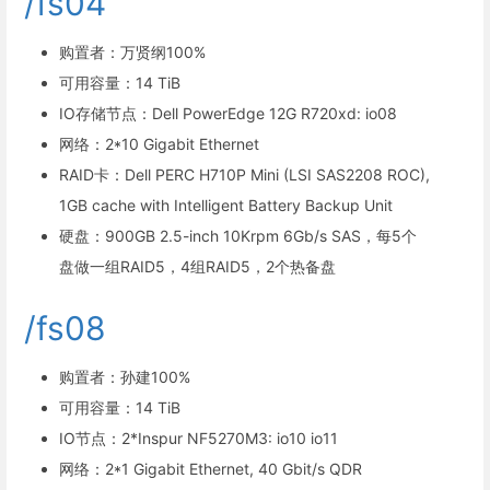
/fs04
购置者：万贤纲100%
可用容量：14 TiB
IO存储节点：Dell PowerEdge 12G R720xd: io08
网络：2*10 Gigabit Ethernet
RAID卡：Dell PERC H710P Mini (LSI SAS2208 ROC),
1GB cache with Intelligent Battery Backup Unit
硬盘：900GB 2.5-inch 10Krpm 6Gb/s SAS，每5个
盘做一组RAID5，4组RAID5，2个热备盘
/fs08
购置者：孙建100%
可用容量：14 TiB
IO节点：2*Inspur NF5270M3: io10 io11
网络：2*1 Gigabit Ethernet, 40 Gbit/s QDR