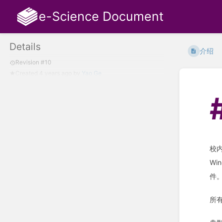
e-Science Document
Details
介绍
Revision #10
Created
4 years ago
by
Yao Ge
校
Wi
件
所