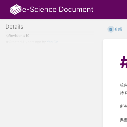
e-Science Document
Details
介绍
Revision #10
Created
4 years ago
by
Yao Ge
校
持 
所
典