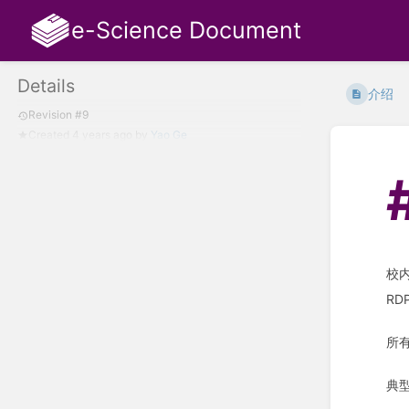
e-Science Document
Details
介绍
Revision #9
Created
4 years ago
by
Yao Ge
校
RD
所
典