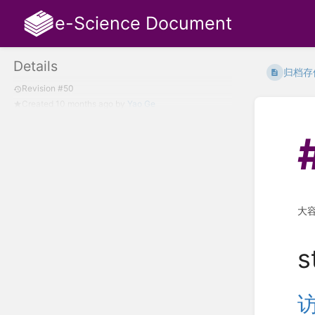
e-Science Document
Details
归档存
Revision #50
Created
10 months ago
by
Yao Ge
大
s