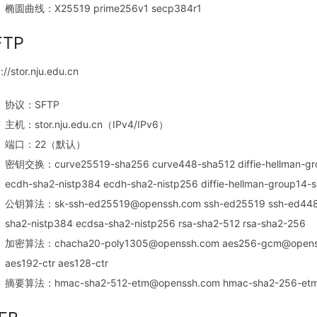
椭圆曲线：X25519 prime256v1 secp384r1
FTP
://stor.nju.edu.cn
协议：SFTP
主机：stor.nju.edu.cn（IPv4/IPv6）
端口：22（默认）
密钥交换：curve25519-sha256 curve448-sha512 diffie-hellman-grou
ecdh-sha2-nistp384 ecdh-sha2-nistp256 diffie-hellman-group14-
公钥算法：sk-ssh-ed25519@openssh.com ssh-ed25519 ssh-ed448 s
sha2-nistp384 ecdsa-sha2-nistp256 rsa-sha2-512 rsa-sha2-256
加密算法：chacha20-poly1305@openssh.com aes256-gcm@openssh
aes192-ctr aes128-ctr
摘要算法：hmac-sha2-512-etm@openssh.com hmac-sha2-256-etm@