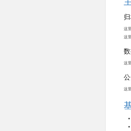
归
这
这
数
这
公
这