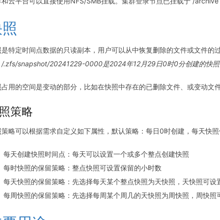
和云平台可以直接使用NFS/SMB挂载。集群登录节点已挂载于 /archive
快照
是特定时间点数据的只读副本，用户可以从中恢复删除的文件或文件的过往版本，
/.zfs/snapshot/20241229-0000是2024年12月29日0
照占用的空间是变动的部分，比如在快照中存在的已删除文件、或变动文
照策略
照策略可以根据需求自定义如下属性，默认策略：每日0时创建，每天快照
每天创建快照时间点：每天可以设置一个或多个整点创建快照
每时快照的保留策略：整点快照可设置保留的小时数
每天快照的保留策略：先选择每天某个整点快照为天快照，天快照可设
每周快照的保留策略：先选择每周某个周几的天快照为周快照，周快照