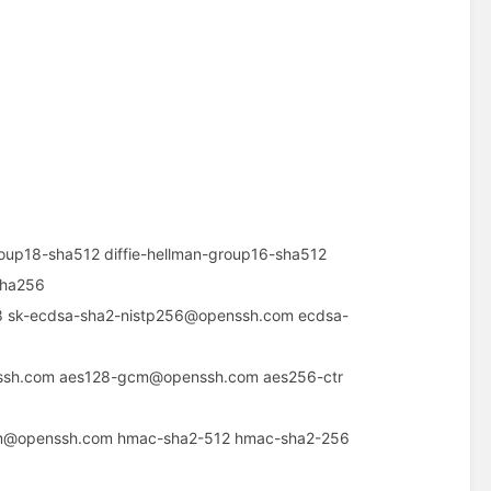
p18-sha512 diffie-hellman-group16-sha512
sha256
k-ecdsa-sha2-nistp256@openssh.com ecdsa-
.com aes128-gcm@openssh.com aes256-ctr
openssh.com hmac-sha2-512 hmac-sha2-256