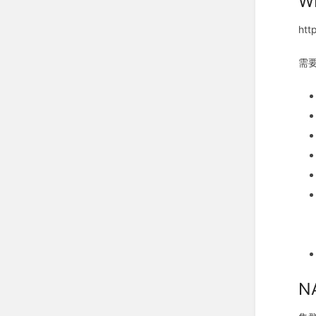
W
htt
需
N