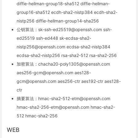
diffie-hellman-group18-sha512 diffie-hellman-
group16-sha512 ecdh-sha2-nistp384 ecdh-sha2-
nistp256 diffie-hellman-group14-sha256
公钥算法：sk-ssh-ed25519@openssh.com ssh-
ed25519 ssh-ed448 sk-ecdsa-sha2-
nistp256@openssh.com ecdsa-sha2-nistp384
ecdsa-sha2-nistp256 rsa-sha2-512 rsa-sha2-256
加密算法：chacha20-poly1305@openssh.com
aes256-gcm@openssh.com aes128-
gcm@openssh.com aes256-ctr aes192-ctr aes128-
ctr
摘要算法：hmac-sha2-512-etm@openssh.com
hmac-sha2-256-etm@openssh.com hmac-sha2-
512 hmac-sha2-256
WEB