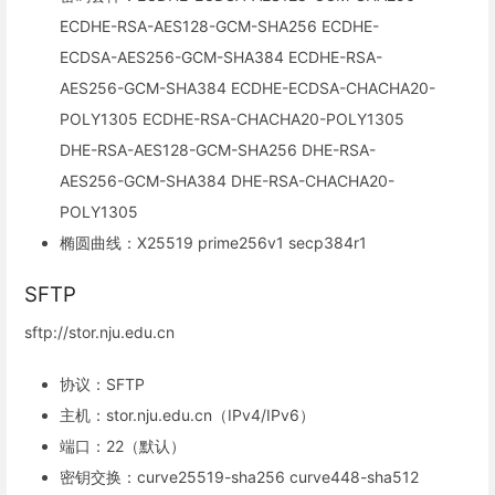
ECDHE-RSA-AES128-GCM-SHA256 ECDHE-
ECDSA-AES256-GCM-SHA384 ECDHE-RSA-
AES256-GCM-SHA384 ECDHE-ECDSA-CHACHA20-
POLY1305 ECDHE-RSA-CHACHA20-POLY1305
DHE-RSA-AES128-GCM-SHA256 DHE-RSA-
AES256-GCM-SHA384 DHE-RSA-CHACHA20-
POLY1305
椭圆曲线：X25519 prime256v1 secp384r1
SFTP
sftp://stor.nju.edu.cn
协议：SFTP
主机：stor.nju.edu.cn（IPv4/IPv6）
端口：22（默认）
密钥交换：curve25519-sha256 curve448-sha512