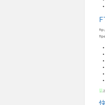
F
ftp:
ftp
，