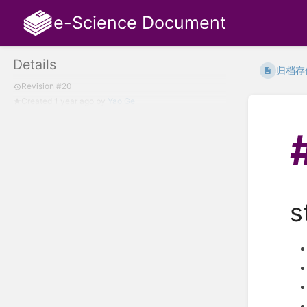
e-Science Document
Details
归档存
Revision #20
Created
1 year ago
by
Yao Ge
s