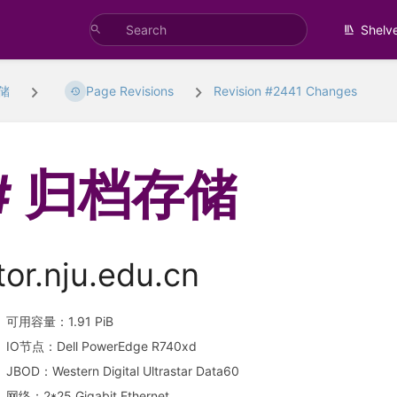
Shelv
储
Page Revisions
Revision #2441 Changes
归档存储
tor.nju.edu.cn
可用容量：1.91 PiB
IO节点：Dell PowerEdge R740xd
JBOD：Western Digital Ultrastar Data60
网络：2*25 Gigabit Ethernet