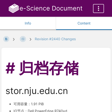
e-Science Document
Info
Content
Revision #2440 Changes
归档存储
stor.nju.edu.cn
可用容量：1.91 PiB
IO节点：Dell PowerEdge R740xd