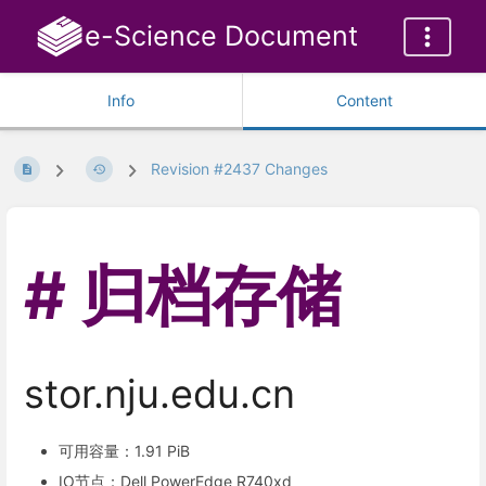
e-Science Document
Info
Content
Revision #2437 Changes
归档存储
stor.nju.edu.cn
可用容量：1.91 PiB
IO节点：Dell PowerEdge R740xd