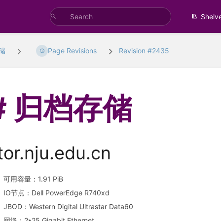
Shelv
储
Page Revisions
Revision #2435
归档存储
tor.nju.edu.cn
可用容量：1.91 PiB
IO节点：Dell PowerEdge R740xd
JBOD：Western Digital Ultrastar Data60
网络：2*25 Gigabit Ethernet