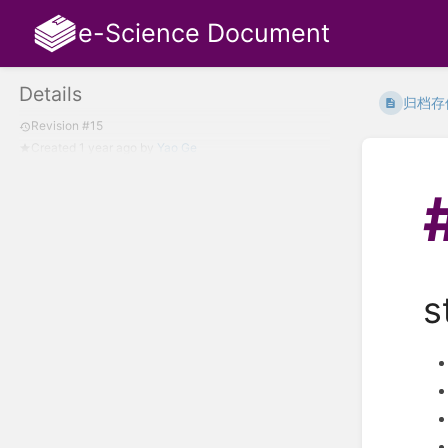
e-Science Document
Details
归档存
Revision #15
Created
1 year ago
by
Yao Ge
s