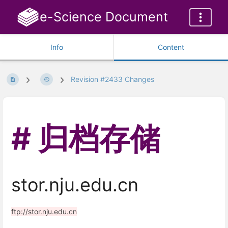
e-Science Document
Info
Content
Revision #2433 Changes
归档存储
stor.nju.edu.cn
ftp://stor.nju.edu.cn