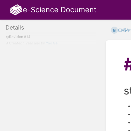
e-Science Document
Details
归档存
Revision #14
Created
1 year ago
by
Yao Ge
s