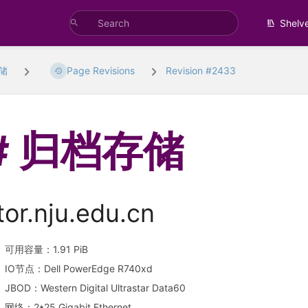
Shelv
储
Page Revisions
Revision #2433
归档存储
tor.nju.edu.cn
可用容量：1.91 PiB
IO节点：Dell PowerEdge R740xd
JBOD：Western Digital Ultrastar Data60
网络：2*25 Gigabit Ethernet