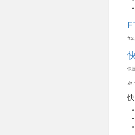
F
ftp:
快
如：
快