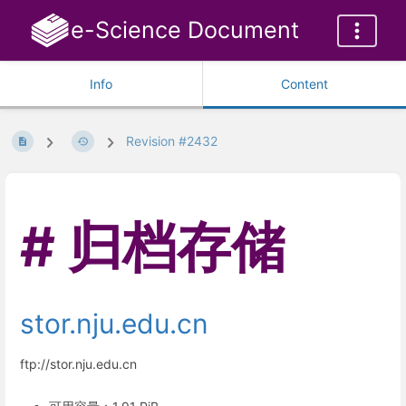
e-Science Document
Info
Content
Revision #2432
归档存储
stor.nju.edu.cn
ftp://stor.nju.edu.cn