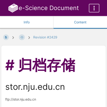
e-Science Document
Info
Content
Revision #2429
归档存储
stor.nju.edu.cn
ftp://stor.nju.edu.cn