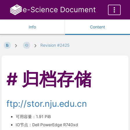
e-Science Document
Info
Content
Revision #2425
归档存储
ftp://stor.nju.edu.cn
可用容量：1.91 PiB
IO节点：Dell PowerEdge R740xd