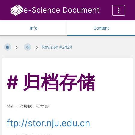
e-Science Document
Info
Content
Revision #2424
归档存储
特点：冷数据、低性能
ftp://stor.nju.edu.cn