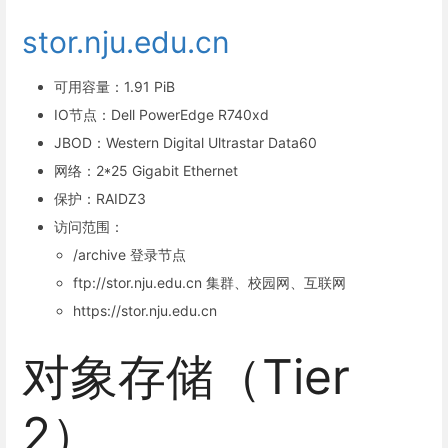
stor.nju.edu.cn
可用容量：1.91 PiB
IO节点：Dell PowerEdge R740xd
JBOD：Western Digital Ultrastar Data60
网络：2*25 Gigabit Ethernet
保护：RAIDZ3
访问范围：
/archive 登录节点
ftp://stor.nju.edu.cn 集群、校园网、互联网
https://stor.nju.edu.cn
对象存储（Tier
2）