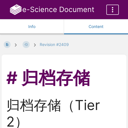
e-Science Document
Info
Content
Revision #2409
归档存储
归档存储（Tier
2）