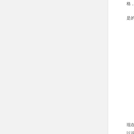
格
是
现
以