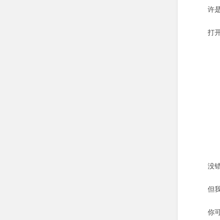
许
打
没
但
你