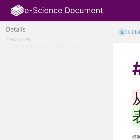
e-Science Document
Details
认识协
Revision #8
Created
5 years ago
by
LadderOperator
提