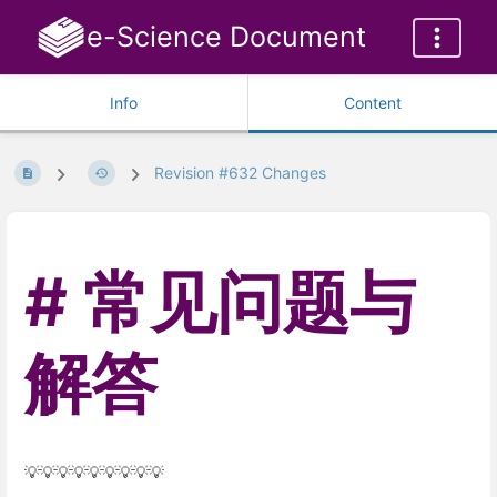
e-Science Document
Info
Content
Revision #632 Changes
常见问题与
解答
💡💡💡💡💡💡💡💡💡