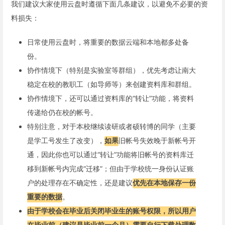
我们建议大家使用云盘时遵循下面几条建议，以避免不必要的资
料损失：
日常使用云盘时，将重要的数据云端和本地都多处备
份。
协作情境下（特别是实验室等群组），优先考虑让南大
稳定在校的教职工（如导师等）来创建资料库和群组。
协作情境下，还可以通过资料库的“转让”功能，将资料
传递给仍在校的帐号。
特别注意，对于本校继续读研或者硕转博的同学（主要
是学工号发生了改变），
如果
旧帐号失效晚于新帐号开
通，因此你也可以通过“转让”功能将旧帐号的资料库迁
移到新帐号内完成“迁移”；但由于学校统一身份认证账
户的处理存在不确定性，还是建议
优先在本地保存一份
重要的数据
。
由于学校会在毕业后关闭毕业生的账号权限，所以用户
在毕业前（建议是毕业前一个月）需要自行下载处理数