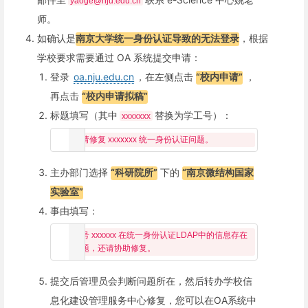
yaoge@nju.edu.cn
师。
如确认是
南京大学统一身份认证导致的无法登录
，根据
学校要求需要通过 OA 系统提交申请：
登录
oa.nju.edu.cn
，在左侧点击
“校内申请”
，
再点击
“校内申请拟稿”
标题填写（其中
替换为学工号）：
xxxxxxx
主办部门选择
“科研院所”
下的
“南京微结构国家
实验室”
事由填写：
账号 xxxxxx 在统一身份认证LDAP中的信息存在
提交后管理员会判断问题所在，然后转办学校信
息化建设管理服务中心修复，您可以在OA系统中