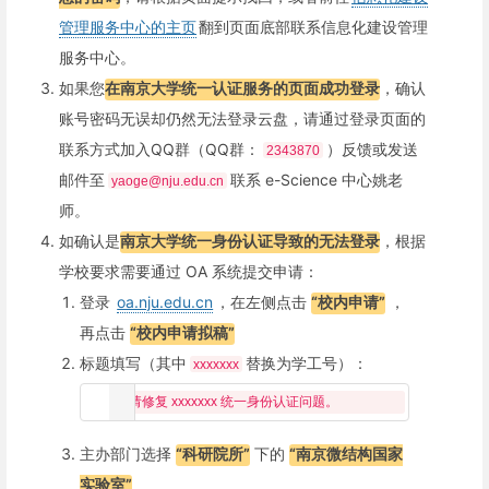
管理服务中心的主页
翻到页面底部联系信息化建设管理
服务中心。
如果您
在南京大学统一认证服务的页面成功登录
，确认
账号密码无误却仍然无法登录云盘，请通过登录页面的
联系方式加入QQ群（QQ群：
）反馈或发送
2343870
邮件至
联系 e-Science 中心姚老
yaoge@nju.edu.cn
师。
如确认是
南京大学统一身份认证导致的无法登录
，根据
学校要求需要通过 OA 系统提交申请：
登录
oa.nju.edu.cn
，在左侧点击
“校内申请”
，
再点击
“校内申请拟稿”
标题填写（其中
替换为学工号）：
xxxxxxx
主办部门选择
“科研院所”
下的
“南京微结构国家
实验室”