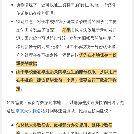
协作情境下，还可以通过资料库的“转让”功能，将资料
传递给仍在校的帐号。
特别注意，对于本校继续读研或者硕转博的同学（主要
是学工号发生了改变），
如果
旧帐号失效晚于新帐号开
通，因此你也可以通过“转让”功能将旧帐号的资料库迁
移到新帐号内完成“迁移”；但由于学校统一身份认证账
户的处理存在不确定性，还是建议
优先在本地保存一份
重要的数据
。
由于学校会在毕业后关闭毕业生的账号权限，所以用户
在毕业前（建议是毕业前一个月）需要自行下载处理数
据
。
如果需要下载保存数据到本地，可以选择连接速度快的网络，先
通过
南京大学测速站
对网络速度测试。比如在校内建议：
仙林绝大多数宿舍、鼓楼部分办公场所、鼓楼少数宿
舍
：用一根较新网线（不用太老旧一般都可以）有线连