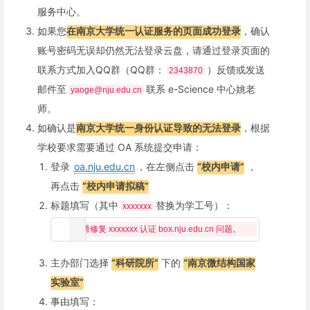
服务中心。
如果您
在南京大学统一认证服务的页面成功登录
，确认
账号密码无误却仍然无法登录云盘，请通过登录页面的
联系方式加入QQ群（QQ群：
）反馈或发送
2343870
邮件至
联系 e-Science 中心姚老
yaoge@nju.edu.cn
师。
如确认是
南京大学统一身份认证导致的无法登录
，根据
学校要求需要通过 OA 系统提交申请：
登录
oa.nju.edu.cn
，在左侧点击
“校内申请”
，
再点击
“校内申请拟稿”
标题填写（其中
替换为学工号）：
xxxxxxx
主办部门选择
“科研院所”
下的
“南京微结构国家
实验室”
事由填写：