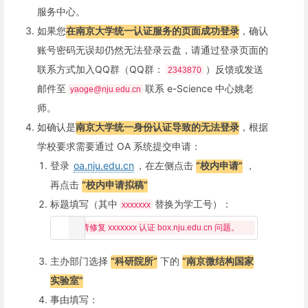
服务中心。
如果您
在南京大学统一认证服务的页面成功登录
，确认
账号密码无误却仍然无法登录云盘，请通过登录页面的
联系方式加入QQ群（QQ群：
）反馈或发送
2343870
邮件至
联系 e-Science 中心姚老
yaoge@nju.edu.cn
师。
如确认是
南京大学统一身份认证导致的无法登录
，根据
学校要求需要通过 OA 系统提交申请：
登录
oa.nju.edu.cn
，在左侧点击
“校内申请”
，
再点击
“校内申请拟稿”
标题填写（其中
替换为学工号）：
xxxxxxx
主办部门选择
“科研院所”
下的
“南京微结构国家
实验室”
事由填写：