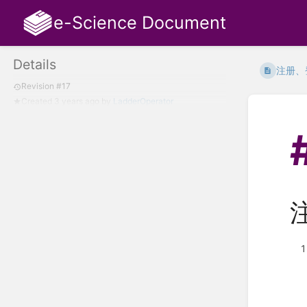
e-Science Document
Details
注册、
Revision #17
Created
3 years ago
by
LadderOperator