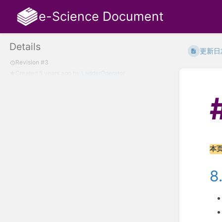
e-Science Document
Details
更新日
Revision #3
Created
5 years ago
by
LadderOperator
本
8