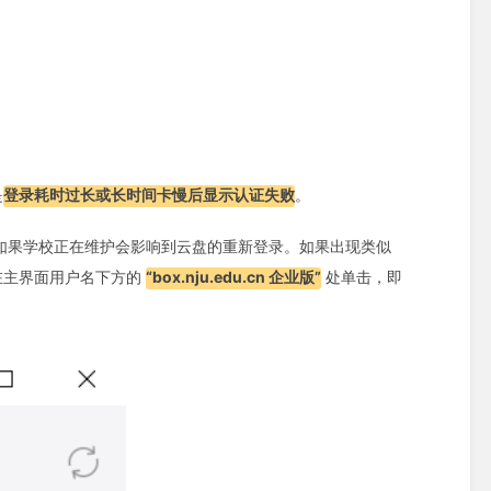
。
是
登录耗时过长或长时间卡慢后显示认证失败
。
如果学校正在维护会影响到云盘的重新登录。如果出现类似
在主界面用户名下方的
“box.nju.edu.cn 企业版”
处单击，即