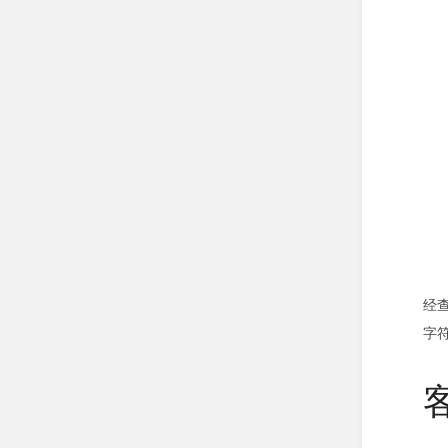
经查
字符