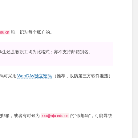
唯一识别每个账户的。
du.cn
论学生还是教职工均为此格式；亦不支持邮箱别名。
码可采用
WebDAV独立密码
（推荐，以防第三方软件泄露）
校邮箱，或者有时候为
的“假邮箱”，可能导致
xxx@nju.edu.cn