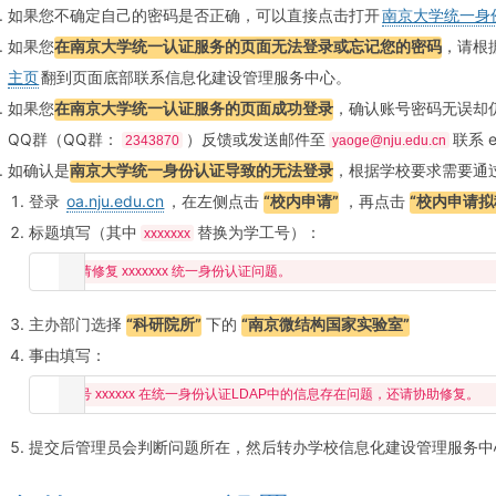
如果您不确定自己的密码是否正确，可以直接点击打开
南京大学统一身
如果您
在南京大学统一认证服务的页面无法登录或忘记您的密码
，请根
主页
翻到页面底部联系信息化建设管理服务中心。
如果您
在南京大学统一认证服务的页面成功登录
，确认账号密码无误却
QQ群（QQ群：
）反馈或发送邮件至
联系 
2343870
yaoge@nju.edu.cn
如确认是
南京大学统一身份认证导致的无法登录
，根据学校要求需要通过
登录
oa.nju.edu.cn
，在左侧点击
“校内申请”
，再点击
“校内申请拟
标题填写（其中
替换为学工号）：
xxxxxxx
主办部门选择
“科研院所”
下的
“南京微结构国家实验室”
事由填写：
提交后管理员会判断问题所在，然后转办学校信息化建设管理服务中