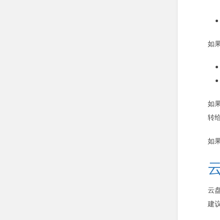
如
如
转
如
云
建