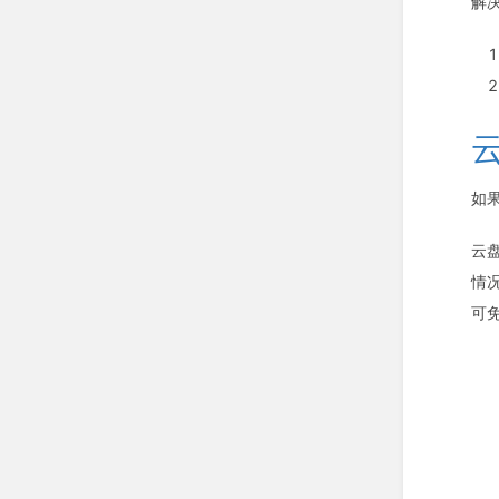
解
如
云
情
可