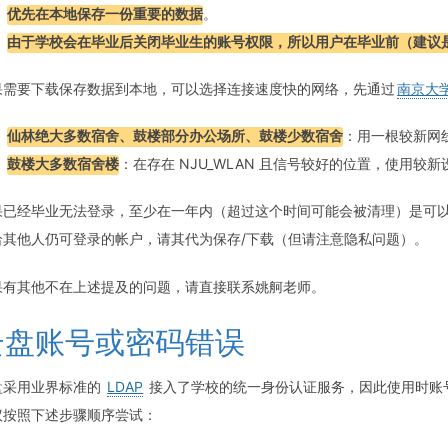
优先在本地保存一份重要的数据
。
由于学校会在毕业后关闭毕业生的账号权限，所以用户在毕业前（建议
果需要下载保存数据到本地，可以选择连接速度快的网络，先通过
南京大
仙林绝大多数宿舍、鼓楼部分办公场所、鼓楼少数宿舍
：用一根较新网
鼓楼大多数宿舍楼
：在存在 NJU_WLAN 且信号较好的位置，使用较
果已经毕业无法登录，至少在一年内（超过这个时间可能会被清理）是可
给其他人仍可登录的帐户，请其代为保存/下载（但请注意隐私问题）。
果有其他不在上述提及的问题，请直接联系姚舸老师。
云盘账号或密码错误
盘采用业界标准的
LDAP
接入了学校的统一身份认证服务，因此使用时账
议按照下述步骤顺序尝试：