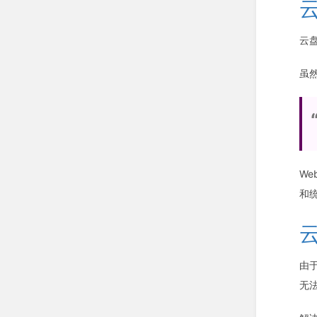
云
云盘
虽
We
和
由
无