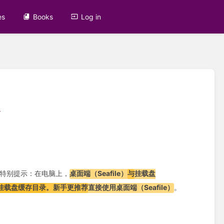
es
Books
Log in
答
 特别提示：在电脑上，
桌面端（Seafile）
与
挂载盘
挂载盘缓存目录
。新手更推荐
直接使用桌面端（Seafile）
。