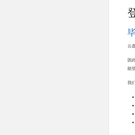
云
因
能
我