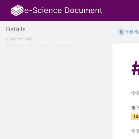
e-Science Document
Details
常见问
Revision #66
Created
4 years ago
by
LadderOperator
💡
查
（S
💡