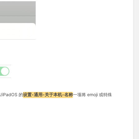
PadOS 的
设置-通用-关于本机-名称
一项将 emoji 或特殊