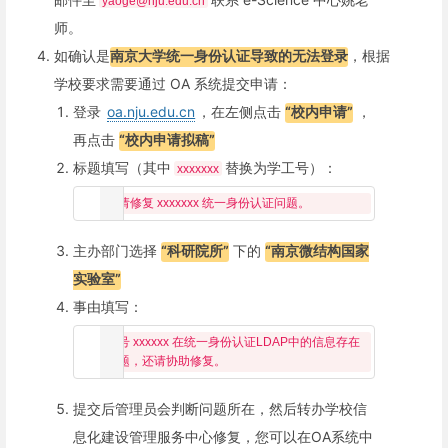
yaoge@nju.edu.cn
师。
如确认是
南京大学统一身份认证导致的无法登录
，根据
学校要求需要通过 OA 系统提交申请：
登录
oa.nju.edu.cn
，在左侧点击
“校内申请”
，
再点击
“校内申请拟稿”
标题填写（其中
替换为学工号）：
xxxxxxx
主办部门选择
“科研院所”
下的
“南京微结构国家
实验室”
事由填写：
账号 xxxxxx 在统一身份认证LDAP中的信息存在
提交后管理员会判断问题所在，然后转办学校信
息化建设管理服务中心修复，您可以在OA系统中