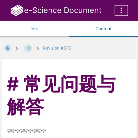
e-Science Document
Info
Content
Revision #579
常见问题与
解答
💡💡💡💡💡💡💡💡💡