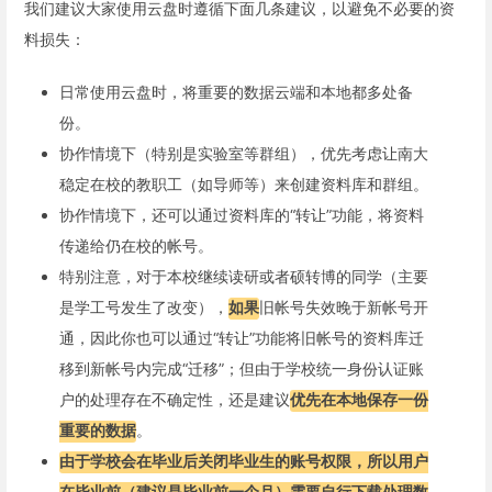
我们建议大家使用云盘时遵循下面几条建议，以避免不必要的资
料损失：
日常使用云盘时，将重要的数据云端和本地都多处备
份。
协作情境下（特别是实验室等群组），优先考虑让南大
稳定在校的教职工（如导师等）来创建资料库和群组。
协作情境下，还可以通过资料库的“转让”功能，将资料
传递给仍在校的帐号。
特别注意，对于本校继续读研或者硕转博的同学（主要
是学工号发生了改变），
如果
旧帐号失效晚于新帐号开
通，因此你也可以通过“转让”功能将旧帐号的资料库迁
移到新帐号内完成“迁移”；但由于学校统一身份认证账
户的处理存在不确定性，还是建议
优先在本地保存一份
重要的数据
。
由于学校会在毕业后关闭毕业生的账号权限，所以用户
在毕业前（建议是毕业前一个月）需要自行下载处理数