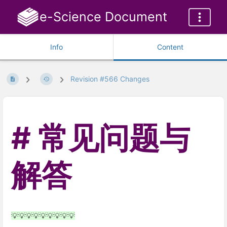
e-Science Document
Info
Content
Revision #566 Changes
常见问题与
解答
💡💡💡💡💡💡💡💡💡