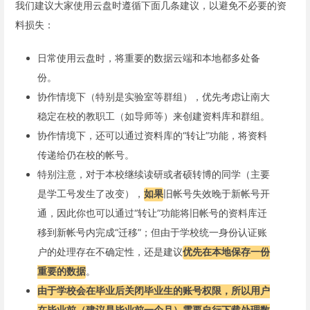
我们建议大家使用云盘时遵循下面几条建议，以避免不必要的资
料损失：
日常使用云盘时，将重要的数据云端和本地都多处备
份。
协作情境下（特别是实验室等群组），优先考虑让南大
稳定在校的教职工（如导师等）来创建资料库和群组。
协作情境下，还可以通过资料库的“转让”功能，将资料
传递给仍在校的帐号。
特别注意，对于本校继续读研或者硕转博的同学（主要
是学工号发生了改变），
如果
旧帐号失效晚于新帐号开
通，因此你也可以通过“转让”功能将旧帐号的资料库迁
移到新帐号内完成“迁移”；但由于学校统一身份认证账
户的处理存在不确定性，还是建议
优先在本地保存一份
重要的数据
。
由于学校会在毕业后关闭毕业生的账号权限，所以用户
在毕业前（建议是毕业前一个月）需要自行下载处理数