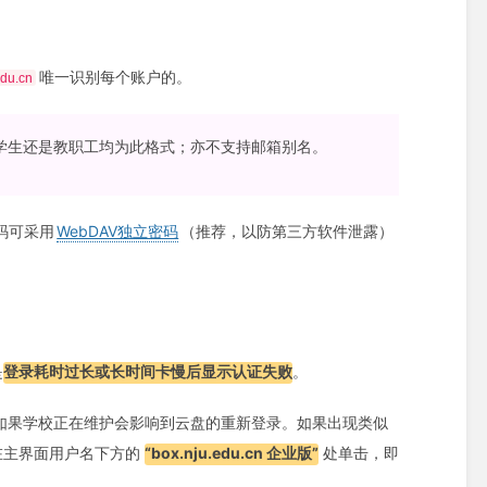
唯一识别每个账户的。
du.cn
论学生还是教职工均为此格式；亦不支持邮箱别名。
码可采用
WebDAV独立密码
（推荐，以防第三方软件泄露）
是
登录耗时过长或长时间卡慢后显示认证失败
。
如果学校正在维护会影响到云盘的重新登录。如果出现类似
在主界面用户名下方的
“box.nju.edu.cn 企业版”
处单击，即