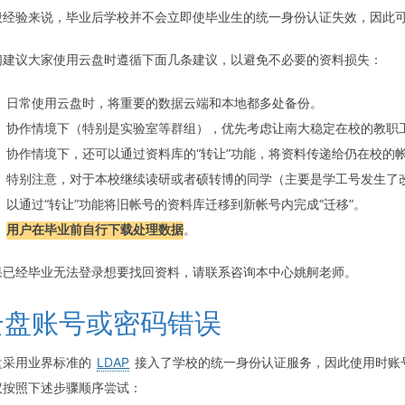
般经验来说，毕业后学校并不会立即使毕业生的统一身份认证失效，因此
们建议大家使用云盘时遵循下面几条建议，以避免不必要的资料损失：
日常使用云盘时，将重要的数据云端和本地都多处备份。
协作情境下（特别是实验室等群组），优先考虑让南大稳定在校的教职
协作情境下，还可以通过资料库的“转让”功能，将资料传递给仍在校的
特别注意，对于本校继续读研或者硕转博的同学（主要是学工号发生了
以通过“转让”功能将旧帐号的资料库迁移到新帐号内完成“迁移”。
用户在毕业前自行下载处理数据
。
果已经毕业无法登录想要找回资料，请联系咨询本中心姚舸老师。
云盘账号或密码错误
盘采用业界标准的
LDAP
接入了学校的统一身份认证服务，因此使用时账
议按照下述步骤顺序尝试：