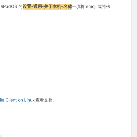
PadOS 的
设置-通用-关于本机-名称
一项将 emoji 或特殊
file Client on Linux
查看文档。