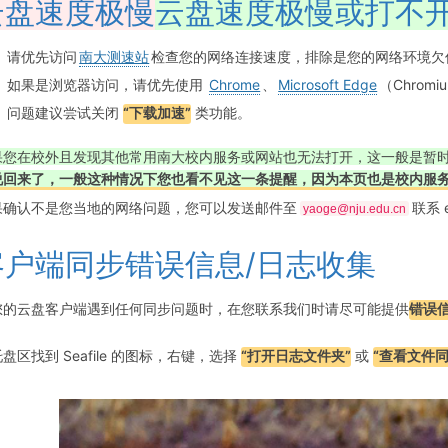
云盘速度极慢
云盘速度极慢或打不
请优先访问
南大测速站
检查您的网络连接速度，排除是您的网络环境欠
如果是浏览器访问，请优先使用
Chrome
、
Microsoft Edge
（Chrom
问题建议尝试关闭
“下载加速”
类功能。
果您在校外且发现其他常用南大校内服务或网站也无法打开，这一般是暂时
说回来了，一般这种情况下您也看不见这一条提醒，因为本页也是校内服
果确认不是您当地的网络问题，您可以发送邮件至
联系 
yaoge@nju.edu.cn
客户端同步错误信息/日志收集
您的云盘客户端遇到任何同步问题时，在您联系我们时请尽可能提供
错误
盘区找到 Seafile 的图标，右键，选择
“打开日志文件夹”
或
“查看文件同