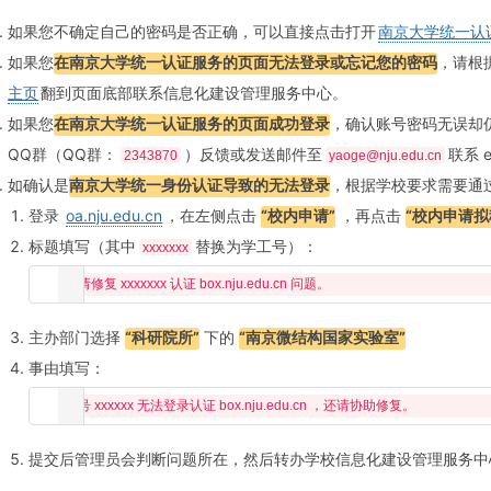
如果您不确定自己的密码是否正确，可以直接点击打开
南京大学统一认
如果您
在南京大学统一认证服务的页面无法登录或忘记您的密码
，请根
主页
翻到页面底部联系信息化建设管理服务中心。
如果您
在南京大学统一认证服务的页面成功登录
，确认账号密码无误却
QQ群（QQ群：
）反馈或发送邮件至
联系 
2343870
yaoge@nju.edu.cn
如确认是
南京大学统一身份认证导致的无法登录
，根据学校要求需要通过
登录
oa.nju.edu.cn
，在左侧点击
“校内申请”
，再点击
“校内申请拟
标题填写（其中
替换为学工号）：
xxxxxxx
主办部门选择
“科研院所”
下的
“南京微结构国家实验室”
事由填写：
提交后管理员会判断问题所在，然后转办学校信息化建设管理服务中