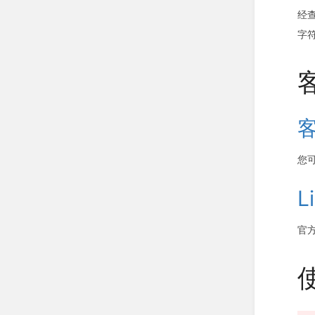
经查
字符
您
L
官