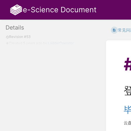
e-Science Document
Details
常见问
Revision #53
Created
5 years ago
by
LadderOperator
云