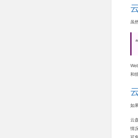
虽
W
和
如
云
情
可