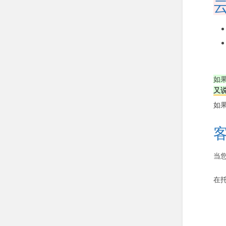
如
又
如
当
在托