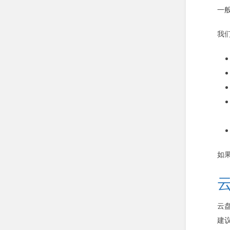
一
我
如
云
建