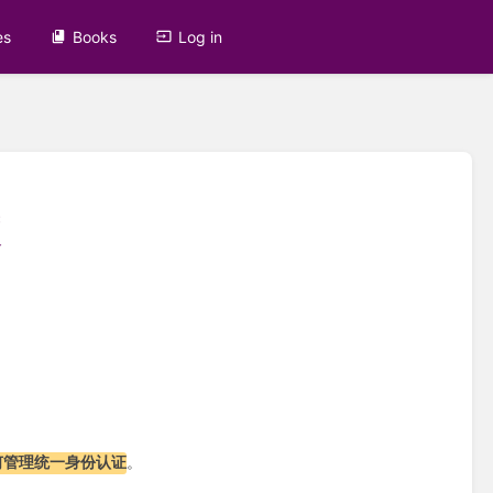
es
Books
Log in
答
何管理统一身份认证
。