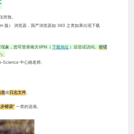
开
佳所致。
ium 版） 浏览器，国产浏览器如 360 之类如果出现下载
现象，您可登录南大VPN（
下载地址
）后尝试访问。
但话
务。
e-Science 中心姚老师。
信息
或
日志文件
。
步错误”
一类的选项。