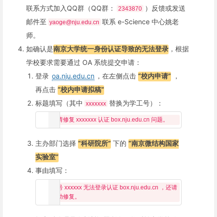
联系方式加入QQ群（QQ群：
）反馈或发送
2343870
邮件至
联系 e-Science 中心姚老
yaoge@nju.edu.cn
师。
如确认是
南京大学统一身份认证导致的无法登录
，根据
学校要求需要通过 OA 系统提交申请：
登录
oa.nju.edu.cn
，在左侧点击
“校内申请”
，
再点击
“校内申请拟稿”
标题填写（其中
替换为学工号）：
xxxxxxx
主办部门选择
“科研院所”
下的
“南京微结构国家
实验室”
事由填写：
账号 xxxxxx 无法登录认证 box.nju.edu.cn ，还请