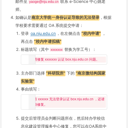
邮件至
联系 e-Science 中心姚老
yaoge@nju.edu.cn
师。
如确认是
南京大学统一身份认证导致的无法登录
，根据
学校要求需要通过 OA 系统提交申请：
登录
oa.nju.edu.cn
，在左侧点击
“校内申请”
，
再点击
“校内申请拟稿”
标题填写（其中
替换为学工号）：
xxxxxxx
主办部门选择
“科研院所”
下的
“南京微结构国家
实验室”
事由填写：
账号 xxxxxx 无法登录认证 box.nju.edu.cn ，还请
提交后管理员会判断问题所在，然后转办学校信
息化建设管理服务中心修复，您可以在OA系统中