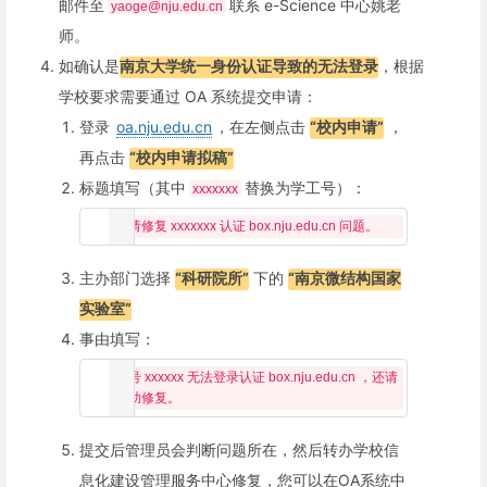
邮件至
联系 e-Science 中心姚老
yaoge@nju.edu.cn
师。
如确认是
南京大学统一身份认证导致的无法登录
，根据
学校要求需要通过 OA 系统提交申请：
登录
oa.nju.edu.cn
，在左侧点击
“校内申请”
，
再点击
“校内申请拟稿”
标题填写（其中
替换为学工号）：
xxxxxxx
主办部门选择
“科研院所”
下的
“南京微结构国家
实验室”
事由填写：
账号 xxxxxx 无法登录认证 box.nju.edu.cn ，还请
提交后管理员会判断问题所在，然后转办学校信
息化建设管理服务中心修复，您可以在OA系统中