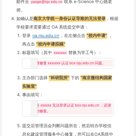
邮件至
联系 e-Science 中心姚老
yaoge@nju.edu.cn
师。
如确认是
南京大学统一身份认证导致的无法登录
，根据
学校要求需要通过 OA 系统提交申请：
登录
oa.nju.edu.cn
，在左侧点击
“校内申请”
，
再点击
“校内申请拟稿”
标题填写（其中
替换为学工号）：
xxxxxxx
主办部门选择
“科研院所”
下的
“南京微结构国家
实验室”
事由填写：
账号 xxxxxx 无法登录认证 box.nju.edu.cn ，还请
提交后管理员会判断问题所在，然后转办学校信
息化建设管理服务中心修复，您可以在OA系统中