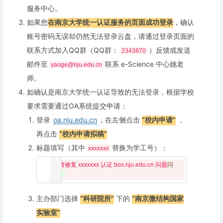
服务中心。
如果您
在南京大学统一认证服务的页面成功登录
，确认
账号密码无误却仍然无法登录云盘，请通过登录页面的
联系方式加入QQ群（QQ群：
）反馈或发送
2343870
邮件至
联系 e-Science 中心姚老
yaoge@nju.edu.cn
师。
如确认是南京大学统一认证导致的无法登录，根据学校
要求需要通过OA系统提交申请：
登录
oa.nju.edu.cn
，在左侧点击
“校内申请”
，
再点击
“校内申请拟稿”
标题填写（其中
替换为学工号）：
xxxxxxx
申请修复 xxxxxxx 认证 box.nju.edu.cn 
问题
问
题。
主办部门选择
“科研院所”
下的
“南京微结构国家
实验室”